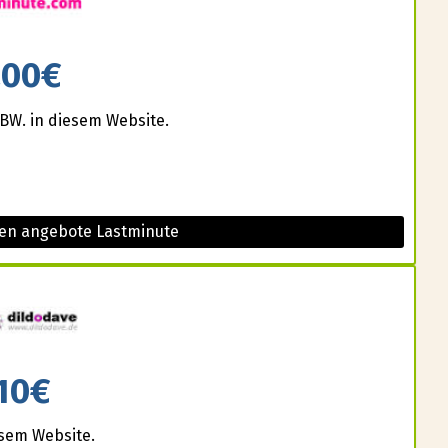
200€
BW. in diesem Website.
sen angebote Lastminute
10€
esem Website.