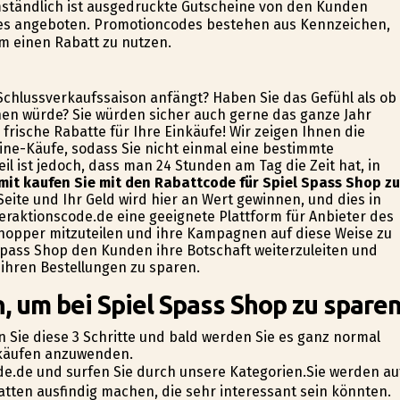
mständlich ist ausgedruckte Gutscheine von den Kunden
des angeboten. Promotioncodes bestehen aus Kennzeichen,
um einen Rabatt zu nutzen.
 Schlussverkaufssaison anfängt? Haben Sie das Gefühl als ob
nen würde? Sie würden sicher auch gerne das ganze Jahr
frische Rabatte für Ihre Einkäufe! Wir zeigen Ihnen die
ine-Käufe, sodass Sie nicht einmal eine bestimmte
l ist jedoch, dass man 24 Stunden am Tag die Zeit hat, in
mit kaufen Sie mit den Rabattcode für Spiel Spass Shop zu
eite und Ihr Geld wird hier an Wert gewinnen, und dies in
deraktionscode.de eine geeignete Plattform für Anbieter des
hopper mitzuteilen und ihre Kampagnen auf diese Weise zu
 Spass Shop den Kunden ihre Botschaft weiterzuleiten und
 ihren Bestellungen zu sparen.
, um bei Spiel Spass Shop zu spare
n Sie diese 3 Schritte und bald werden Sie es ganz normal
inkäufen anzuwenden.
ode.de und surfen Sie durch unsere Kategorien.Sie werden au
tten ausfindig machen, die sehr interessant sein könnten.