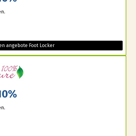
en.
en angebote Foot Locker
10%
en.