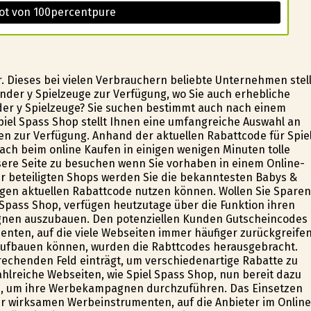
ot von 100percentpure
r. Dieses bei vielen Verbrauchern beliebte Unternehmen stell
nder y Spielzeuge zur Verfügung, wo Sie auch erhebliche
der y Spielzeuge? Sie suchen bestimmt auch nach einem
Spiel Spass Shop stellt Ihnen eine umfangreiche Auswahl an
sen zur Verfügung. Anhand der aktuellen Rabattcode für Spie
nfach beim online Kaufen in einigen wenigen Minuten tolle
sere Seite zu besuchen wenn Sie vorhaben in einem Online-
r beteiligten Shops werden Sie die bekanntesten Babys &
ligen aktuellen Rabattcode nutzen können. Wollen Sie Sparen
 Spass Shop, verfügen heutzutage über die Funktion ihren
nen auszubauen. Den potenziellen Kunden Gutscheincodes
nten, auf die viele Webseiten immer häufiger zurückgreifen
aufbauen können, wurden die Rabttcodes herausgebracht.
rechenden Feld einträgt, um verschiedenartige Rabatte zu
ahlreiche Webseiten, wie Spiel Spass Shop, nun bereit dazu
en, um ihre Werbekampagnen durchzuführen. Das Einsetzen
r wirksamen Werbeinstrumenten, auf die Anbieter im Online