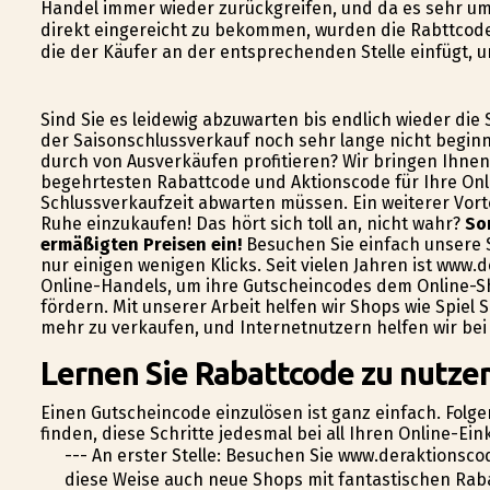
Handel immer wieder zurückgreifen, und da es sehr u
direkt eingereicht zu bekommen, wurden die Rabttco
die der Käufer an der entsprechenden Stelle einfügt, 
Sind Sie es leidewig abzuwarten bis endlich wieder die
der Saisonschlussverkauf noch sehr lange nicht begin
durch von Ausverkäufen profitieren? Wir bringen Ihnen 
begehrtesten Rabattcode und Aktionscode für Ihre Onl
Schlussverkaufzeit abwarten müssen. Ein weiterer Vortei
Ruhe einzukaufen! Das hört sich toll an, nicht wahr?
So
ermäßigten Preisen ein!
Besuchen Sie einfach unsere S
nur einigen wenigen Klicks. Seit vielen Jahren ist www.
Online-Handels, um ihre Gutscheincodes dem Online-S
fördern. Mit unserer Arbeit helfen wir Shops wie Spiel
mehr zu verkaufen, und Internetnutzern helfen wir bei
Lernen Sie Rabattcode zu nutzen
Einen Gutscheincode einzulösen ist ganz einfach. Folge
finden, diese Schritte jedesmal bei all Ihren Online-E
--- An erster Stelle: Besuchen Sie www.deraktionsc
diese Weise auch neue Shops mit fantastischen Raba