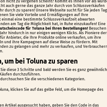
ison nicht zu vergehen scheint? Kommt es Ihnen vor als würd
cht auch gerne das ganze Jahr durch von Schlussverkäufen
ahr durch zu sparen! Unsere Webseite sucht für Sie jeden Tag
nen Sie viele Vorteile und Ermäßigungen auf Ihre
ht einmal eine bestimmte Schlussverkaufzeit abwarten
tunden am Tag die Möglichkeit hat, in Ruhe einzukaufen! Eine
utscheincode für Toluna bei Ihren Bestellungen!
Besuchen
ahr hindurch in nur einigen wenigen Klicks. Als Pioniere der
für Anbieter, die Ihre Produkte online verkaufen, um ihre
n und ihre Kampagnen auf diese Weise zu fördern. Mit
Kunden zu gelangen und mehr zu verkaufen, und Verbraucher
n.
, um bei Toluna zu sparen
Sie diese 3 Schritte und bald werden Sie es ganz gewöhnlich
e-Käufen durchzuführen.
d durchsuchen Sie die verschiedenen Kategorien.
Toluna, klicken Sie auf das gelbe Feld, um die Homepage des
hten Artikel ausgesucht haben, geben Sie den Code in das