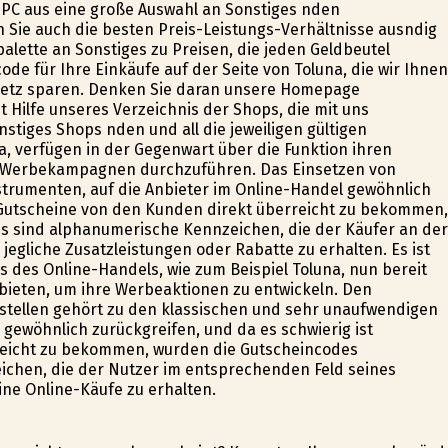
PC aus eine große Auswahl an Sonstiges finden
Sie auch die besten Preis-Leistungs-Verhältnisse ausfindig
alette an Sonstiges zu Preisen, die jeden Geldbeutel
e für Ihre Einkäufe auf der Seite von Toluna, die wir Ihnen
 Netz sparen. Denken Sie daran unsere Homepage
 Hilfe unseres Verzeichnis der Shops, die mit uns
iges Shops finden und all die jeweiligen gültigen
a, verfügen in der Gegenwart über die Funktion ihren
re Werbekampagnen durchzuführen. Das Einsetzen von
trumenten, auf die Anbieter im Online-Handel gewöhnlich
e Gutscheine von den Kunden direkt überreicht zu bekommen,
 sind alphanumerische Kennzeichen, die der Käufer an der
egliche Zusatzleistungen oder Rabatte zu erhalten. Es ist
 des Online-Handels, wie zum Beispiel Toluna, nun bereit
bieten, um ihre Werbeaktionen zu entwickeln. Den
stellen gehört zu den klassischen und sehr unaufwendigen
gewöhnlich zurückgreifen, und da es schwierig ist
reicht zu bekommen, wurden die Gutscheincodes
chen, die der Nutzer im entsprechenden Feld seines
ine Online-Käufe zu erhalten.