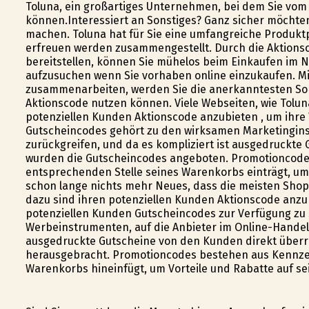
Toluna, ein großartiges Unternehmen, bei dem Sie vom 
können.Interessiert an Sonstiges? Ganz sicher möchten 
machen. Toluna hat für Sie eine umfangreiche Produktp
erfreuen werden zusammengestellt. Durch die Aktionscod
bereitstellen, können Sie mühelos beim Einkaufen im
aufzusuchen wenn Sie vorhaben online einzukaufen. Mit
zusammenarbeiten, werden Sie die anerkanntesten Sonst
Aktionscode nutzen können. Viele Webseiten, wie Tolun
potenziellen Kunden Aktionscode anzubieten , um ih
Gutscheincodes gehört zu den wirksamen Marketingins
zurückgreifen, und da es kompliziert ist ausgedruckt
wurden die Gutscheincodes angeboten. Promotioncodes
entsprechenden Stelle seines Warenkorbs einträgt, um j
schon lange nichts mehr Neues, dass die meisten Shops
dazu sind ihren potenziellen Kunden Aktionscode anzu
potenziellen Kunden Gutscheincodes zur Verfügung zu 
Werbeinstrumenten, auf die Anbieter im Online-Handel 
ausgedruckte Gutscheine von den Kunden direkt über
herausgebracht. Promotioncodes bestehen aus Kennzei
Warenkorbs hineinfügt, um Vorteile und Rabatte auf se