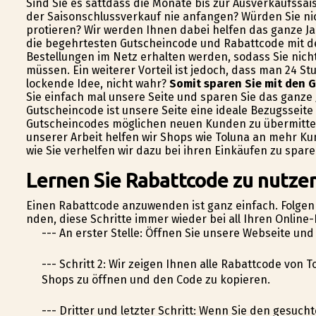
Sind Sie es sattdass die Monate bis zur Ausverkaufssa
der Saisonschlussverkauf nie anfangen? Würden Sie ni
profitieren? Wir werden Ihnen dabei helfen das ganze J
die begehrtesten Gutscheincode und Rabattcode mit de
Bestellungen im Netz erhalten werden, sodass Sie nic
müssen. Ein weiterer Vorteil ist jedoch, dass man 24 S
lockende Idee, nicht wahr?
Somit sparen Sie mit den G
Sie einfach mal unsere Seite und sparen Sie das ganze J
Gutscheincode ist unsere Seite eine ideale Bezugsseite 
Gutscheincodes möglichen neuen Kunden zu übermittel
unserer Arbeit helfen wir Shops wie Toluna an mehr 
wie Sie verhelfen wir dazu bei ihren Einkäufen zu spare
Lernen Sie Rabattcode zu nutzen
Einen Rabattcode anzuwenden ist ganz einfach. Folgen 
finden, diese Schritte immer wieder bei all Ihren Onlin
--- An erster Stelle: Öffnen Sie unsere Webseite un
--- Schritt 2: Wir zeigen Ihnen alle Rabattcode von 
Shops zu öffnen und den Code zu kopieren.
--- Dritter und letzter Schritt: Wenn Sie den gesuc