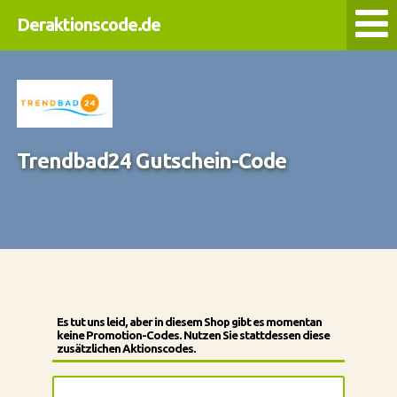
Deraktionscode.de
Trendbad24 Gutschein-Code
Es tut uns leid, aber in diesem Shop gibt es momentan
keine Promotion-Codes. Nutzen Sie stattdessen diese
zusätzlichen Aktionscodes.