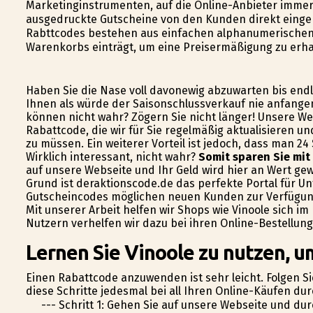
Marketinginstrumenten, auf die Online-Anbieter immer 
ausgedruckte Gutscheine von den Kunden direkt einge
Rabttcodes bestehen aus einfachen alphanumerischen Co
Warenkorbs einträgt, um eine Preisermäßigung zu erha
Haben Sie die Nase voll davonewig abzuwarten bis endl
Ihnen als würde der Saisonschlussverkauf nie anfangen
können nicht wahr? Zögern Sie nicht länger! Unsere Web
Rabattcode, die wir für Sie regelmäßig aktualisieren u
zu müssen. Ein weiterer Vorteil ist jedoch, dass man 2
Wirklich interessant, nicht wahr?
Somit sparen Sie mit 
auf unsere Webseite und Ihr Geld wird hier an Wert gew
Grund ist deraktionscode.de das perfekte Portal für U
Gutscheincodes möglichen neuen Kunden zur Verfügung
Mit unserer Arbeit helfen wir Shops wie Vinoole sich 
Nutzern verhelfen wir dazu bei ihren Online-Bestellung
Lernen Sie Vinoole zu nutzen, u
Einen Rabattcode anzuwenden ist sehr leicht. Folgen Si
diese Schritte jedesmal bei all Ihren Online-Käufen du
--- Schritt 1: Gehen Sie auf unsere Webseite und du