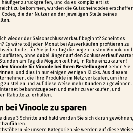
häufiger zurückgreifen, und da es kompliziert ist
reicht zu bekommen, wurden die Gutscheincodes erschaffen
des, die der Nutzer an der jeweiligen Stelle seines
lten.
ich wieder der Saisonschlussverkauf beginnt? Scheint es
? Es wäre toll jeden Monat bei Ausverkäufen profitieren zu
seite findet für Sie jeden Tag die begehrtesten Vinoole und
nd auflisten, ohne dabei länger auf den Schlussverkauf warte
4 Stunden am Tag die Möglichkeit hat, in Ruhe einzukaufen!
den Vinoole für Vinoole bei Ihren Bestellungen!
Gehen Sie
innen, und dies in nur einigen wenigen Klicks. Aus diesem
nternehmen, die Ihre Produkte im Netz verkaufen, um ihre
 zu stellen und auf diese Weise mehr Kunden zu gewinnen.
im Internet bekanntzugeben und mehr zu verkaufen, und
en Rabatte zu erhalten.
m bei Vinoole zu sparen
e diese 3 Schritte und bald werden Sie sich daran gewöhnen
rchzuführen.
rchstöbern Sie unsere Kategorien.Sie werden auf diese Weise