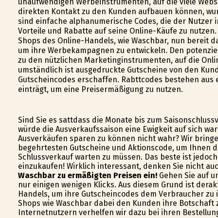
unaufwendigen Werbeinstrumenten, auf die viele Webse
direkten Kontakt zu den Kunden aufbauen können, wu
sind einfache alphanumerische Codes, die der Nutzer
Vorteile und Rabatte auf seine Online-Käufe zu nutzen.
Shops des Online-Handels, wie Waschbar, nun bereit d
um ihre Werbekampagnen zu entwickeln. Den potenziel
zu den nützlichen Marketinginstrumenten, auf die Onli
umständlich ist ausgedruckte Gutscheine von den Kun
Gutscheincodes erschaffen. Rabttcodes bestehen aus 
einträgt, um eine Preisermäßigung zu nutzen.
Sind Sie es sattdass die Monate bis zum Saisonschluss
würde die Ausverkaufssaison eine Ewigkeit auf sich wa
Ausverkäufen sparen zu können nicht wahr? Wir bringen
begehrtesten Gutscheine und Aktionscode, um Ihnen da
Schlussverkauf warten zu müssen. Das beste ist jedoch
einzukaufen! Wirklich interessant, denken Sie nicht au
Waschbar zu ermäßigten Preisen ein!
Gehen Sie auf un
nur einigen wenigen Klicks. Aus diesem Grund ist derak
Handels, um ihre Gutscheincodes dem Verbraucher zu ü
Shops wie Waschbar dabei den Kunden ihre Botschaft z
Internetnutzern verhelfen wir dazu bei ihren Bestellun