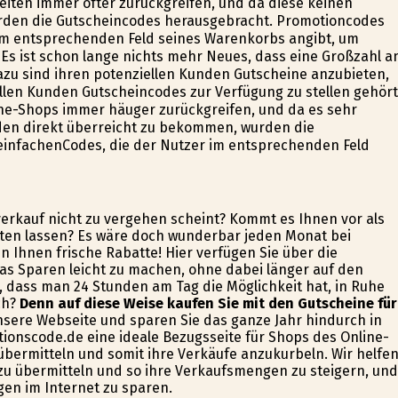
iten immer öfter zurückgreifen, und da diese keinen
rden die Gutscheincodes herausgebracht. Promotioncodes
 im entsprechenden Feld seines Warenkorbs angibt, um
 Es ist schon lange nichts mehr Neues, dass eine Großzahl a
azu sind ihren potenziellen Kunden Gutscheine anzubieten,
len Kunden Gutscheincodes zur Verfügung zu stellen gehört
ne-Shops immer häufiger zurückgreifen, und da es sehr
den direkt überreicht zu bekommen, wurden die
einfachenCodes, die der Nutzer im entsprechenden Feld
verkauf nicht zu vergehen scheint? Kommt es Ihnen vor als
rten lassen? Es wäre doch wunderbar jeden Monat bei
 Ihnen frische Rabatte! Hier verfügen Sie über die
s Sparen leicht zu machen, ohne dabei länger auf den
, dass man 24 Stunden am Tag die Möglichkeit hat, in Ruhe
ch?
Denn auf diese Weise kaufen Sie mit den Gutscheine für
sere Webseite und sparen Sie das ganze Jahr hindurch in
tionscode.de eine ideale Bezugsseite für Shops des Online-
bermitteln und somit ihre Verkäufe anzukurbeln. Wir helfe
u übermitteln und so ihre Verkaufsmengen zu steigern, und
gen im Internet zu sparen.