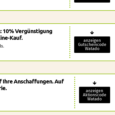
n: 10% Vergünstigung
line-Kauf.
anzeigen
Gutscheincode
ls.
Watado
f Ihre Anschaffungen. Auf
ie.
anzeigen
Aktionscode
Watado