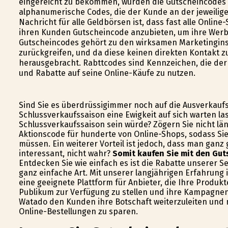
eingereicht zu bekommen, wurden die Gutscheincodes 
alphanumerische Codes, die der Kunde an der jeweiligen
Nachricht für alle Geldbörsen ist, dass fast alle Onlin
ihren Kunden Gutscheincode anzubieten, um ihre Wer
Gutscheincodes gehört zu den wirksamen Marketingins
zurückgreifen, und da diese keinen direkten Kontakt
herausgebracht. Rabttcodes sind Kennzeichen, die der 
und Rabatte auf seine Online-Käufe zu nutzen.
Sind Sie es überdrüssigimmer noch auf die Ausverkauf
Schlussverkaufssaison eine Ewigkeit auf sich warten l
Schlussverkaufssaison sein würde? Zögern Sie nicht lä
Aktionscode für hunderte von Online-Shops, sodass Si
müssen. Ein weiterer Vorteil ist jedoch, dass man ganz
interessant, nicht wahr?
Somit kaufen Sie mit den Gut
Entdecken Sie wie einfach es ist die Rabatte unserer S
ganz einfache Art. Mit unserer langjährigen Erfahrung
eine geeignete Plattform für Anbieter, die Ihre Produ
Publikum zur Verfügung zu stellen und ihre Kampagnen 
Watado den Kunden ihre Botschaft weiterzuleiten und m
Online-Bestellungen zu sparen.