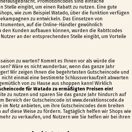
herausgebracht. Promotioncodes sind einfache
 Stelle eingibt, um einen Rabatt zu nutzen. Eine gute
e-Shops, wie zum Beispiel Watado, über die Funktion verfügen
bekampagnen zu entwickeln. Das Einsetzen von
trumenten, auf die Online-Händler gewöhnlich
 zu den Kunden aufbauen können, wurden die Rabttcodes
Nutzer an der entsprechenden Stelle eingibt, um Vorteile
ssaison zu warten? Kommt es Ihnen vor als würde die
assen? Wäre es nicht wunderbar, wenn das ganze Jahr
nger! Wir zeigen Ihnen die begehrtesten Gutscheincode und
e nicht einmal eine bestimmte Schlussverkaufzeit abwarten
 gemütlich von zu Hause aus shoppen kann! Wirklich
scheincode für Watado zu ermäßigten Preisen ein!
eite zu nutzen und sparen Sie das ganze Jahr hindurch auf
 im Bereich der Gutscheincode ist www.deraktionscode.de
kte im Netz anbieten, um ihre Gutscheincodes dem breiten
auf diese Weise zu fördern. Tagtäglich helfen wir Shops wie
ehr zu verkaufen, und Nutzern wie Sie helfen wir bei ihren