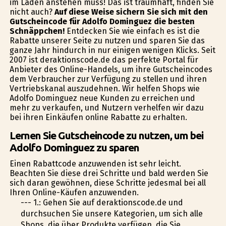
im Laden anstehen muss! Das ist traumhaft, finden Sie
nicht auch?
Auf diese Weise sichern Sie sich mit den
Gutscheincode für Adolfo Dominguez die besten
Schnäppchen!
Entdecken Sie wie einfach es ist die
Rabatte unserer Seite zu nutzen und sparen Sie das
ganze Jahr hindurch in nur einigen wenigen Klicks. Seit
2007 ist deraktionscode.de das perfekte Portal für
Anbieter des Online-Handels, um ihre Gutscheincodes
dem Verbraucher zur Verfügung zu stellen und ihren
Vertriebskanal auszudehnen. Wir helfen Shops wie
Adolfo Dominguez neue Kunden zu erreichen und
mehr zu verkaufen, und Nutzern verhelfen wir dazu
bei ihren Einkäufen online Rabatte zu erhalten.
Lernen Sie Gutscheincode zu nutzen, um bei
Adolfo Dominguez zu sparen
Einen Rabattcode anzuwenden ist sehr leicht.
Beachten Sie diese drei Schritte und bald werden Sie
sich daran gewöhnen, diese Schritte jedesmal bei all
Ihren Online-Käufen anzuwenden.
--- 1.: Gehen Sie auf deraktionscode.de und
durchsuchen Sie unsere Kategorien, um sich alle
Shops, die über Produkte verfügen, die Sie