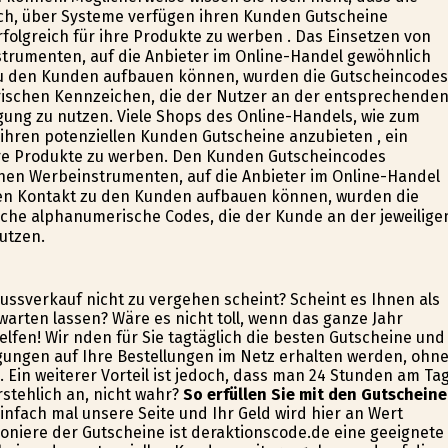
sch, über Systeme verfügen ihren Kunden Gutscheine
rfolgreich für ihre Produkte zu werben . Das Einsetzen von
trumenten, auf die Anbieter im Online-Handel gewöhnlich
 zu den Kunden aufbauen können, wurden die Gutscheincodes
ischen Kennzeichen, die der Nutzer an der entsprechende
gung zu nutzen. Viele Shops des Online-Handels, wie zum
u ihren potenziellen Kunden Gutscheine anzubieten , ein
ihre Produkte zu werben. Den Kunden Gutscheincodes
chen Werbeinstrumenten, auf die Anbieter im Online-Handel
ten Kontakt zu den Kunden aufbauen können, wurden die
che alphanumerische Codes, die der Kunde an der jeweilige
utzen.
lussverkauf nicht zu vergehen scheint? Scheint es Ihnen als
warten lassen? Wäre es nicht toll, wenn das ganze Jahr
fen! Wir finden für Sie tagtäglich die besten Gutscheine und
gungen auf Ihre Bestellungen im Netz erhalten werden, ohn
 Ein weiterer Vorteil ist jedoch, dass man 24 Stunden am Ta
rstehlich an, nicht wahr?
So erfüllen Sie mit den Gutscheine
nfach mal unsere Seite und Ihr Geld wird hier an Wert
Pioniere der Gutscheine ist deraktionscode.de eine geeignete