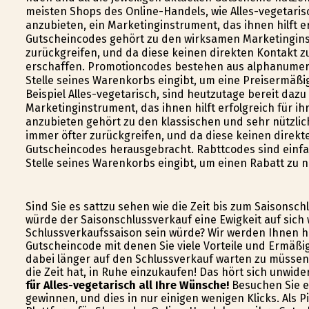
meisten Shops des Online-Handels, wie Alles-vegetari
anzubieten, ein Marketinginstrument, das ihnen hilft e
Gutscheincodes gehört zu den wirksamen Marketingins
zurückgreifen, und da diese keinen direkten Kontakt
erschaffen. Promotioncodes bestehen aus alphanumer
Stelle seines Warenkorbs eingibt, um eine Preisermäßi
Beispiel Alles-vegetarisch, sind heutzutage bereit daz
Marketinginstrument, das ihnen hilft erfolgreich für 
anzubieten gehört zu den klassischen und sehr nützli
immer öfter zurückgreifen, und da diese keinen direk
Gutscheincodes herausgebracht. Rabttcodes sind einfa
Stelle seines Warenkorbs eingibt, um einen Rabatt zu n
Sind Sie es sattzu sehen wie die Zeit bis zum Saisonsch
würde der Saisonschlussverkauf eine Ewigkeit auf sich 
Schlussverkaufssaison sein würde? Wir werden Ihnen hel
Gutscheincode mit denen Sie viele Vorteile und Ermäßi
dabei länger auf den Schlussverkauf warten zu müssen.
die Zeit hat, in Ruhe einzukaufen! Das hört sich unwide
für Alles-vegetarisch all Ihre Wünsche!
Besuchen Sie ei
gewinnen, und dies in nur einigen wenigen Klicks. Als 