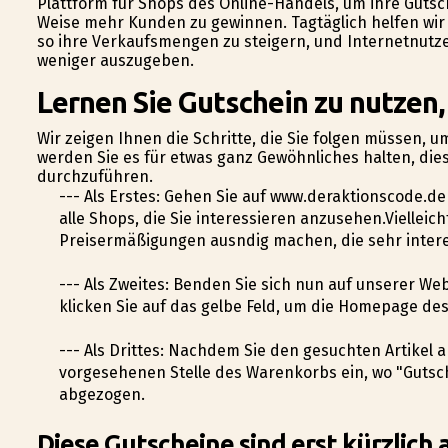
Plattform für Shops des Online-Handels, um ihre Guts
Weise mehr Kunden zu gewinnen. Tagtäglich helfen wir 
so ihre Verkaufsmengen zu steigern, und Internetnutze
weniger auszugeben.
Lernen Sie Gutschein zu nutzen,
Wir zeigen Ihnen die Schritte, die Sie folgen müssen, 
werden Sie es für etwas ganz Gewöhnliches halten, dies
durchzuführen.
--- Als Erstes: Gehen Sie auf www.deraktionscode.d
alle Shops, die Sie interessieren anzusehen.Viellei
Preisermäßigungen ausfindig machen, die sehr inter
--- Als Zweites: Befinden Sie sich nun auf unserer We
klicken Sie auf das gelbe Feld, um die Homepage de
--- Als Drittes: Nachdem Sie den gesuchten Artikel 
vorgesehenen Stelle des Warenkorbs ein, wo "Gutsc
abgezogen.
Diese Gutscheine sind erst kürzlich 