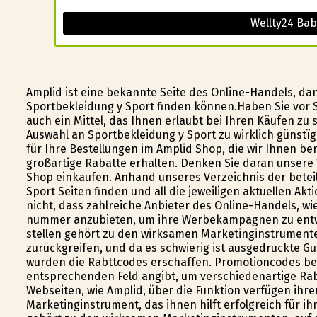
Wellty24 Bab
Amplid ist eine bekannte Seite des Online-Handels, dan
Sportbekleidung y Sport finden können.Haben Sie vor 
auch ein Mittel, das Ihnen erlaubt bei Ihren Käufen zu 
Auswahl an Sportbekleidung y Sport zu wirklich günst
für Ihre Bestellungen im Amplid Shop, die wir Ihnen be
großartige Rabatte erhalten. Denken Sie daran unsere
Shop einkaufen. Anhand unseres Verzeichnis der betei
Sport Seiten finden und all die jeweiligen aktuellen A
nicht, dass zahlreiche Anbieter des Online-Handels, wi
nummer anzubieten, um ihre Werbekampagnen zu entwi
stellen gehört zu den wirksamen Marketinginstrumente
zurückgreifen, und da es schwierig ist ausgedruckte 
wurden die Rabttcodes erschaffen. Promotioncodes be
entsprechenden Feld angibt, um verschiedenartige Raba
Webseiten, wie Amplid, über die Funktion verfügen ih
Marketinginstrument, das ihnen hilft erfolgreich für 