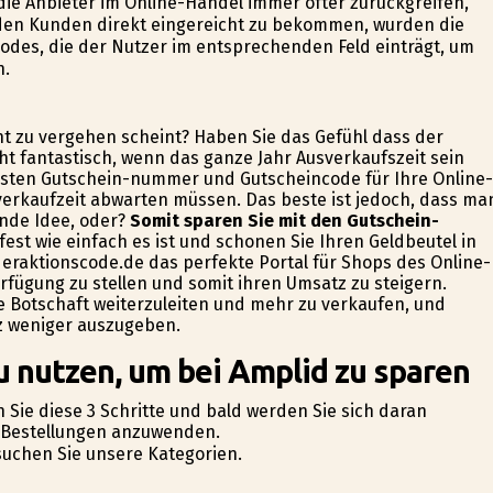
ie Anbieter im Online-Handel immer öfter zurückgreifen,
 den Kunden direkt eingereicht zu bekommen, wurden die
odes, die der Nutzer im entsprechenden Feld einträgt, um
n.
cht zu vergehen scheint? Haben Sie das Gefühl dass der
t fantastisch, wenn das ganze Jahr Ausverkaufszeit sein
besten Gutschein-nummer und Gutscheincode für Ihre Online-
verkaufzeit abwarten müssen. Das beste ist jedoch, dass ma
nde Idee, oder?
Somit sparen Sie mit den Gutschein-
 fest wie einfach es ist und schonen Sie Ihren Geldbeutel in
deraktionscode.de das perfekte Portal für Shops des Online-
fügung zu stellen und somit ihren Umsatz zu steigern.
e Botschaft weiterzuleiten und mehr zu verkaufen, und
tz weniger auszugeben.
 nutzen, um bei Amplid zu sparen
 Sie diese 3 Schritte und bald werden Sie sich daran
e-Bestellungen anzuwenden.
suchen Sie unsere Kategorien.