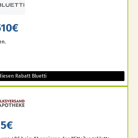
510€
en.
iesen Rabatt Bluetti
5€