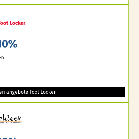
10%
en.
en angebote Foot Locker