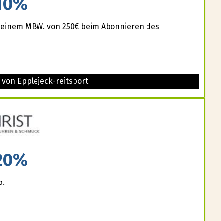
10%
 einem MBW. von 250€ beim Abonnieren des
 von Epplejeck-reitsport
20%
p.