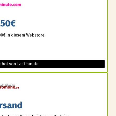
150€
000€ in diesem Webstore.
ebot von Lastminute
rsand