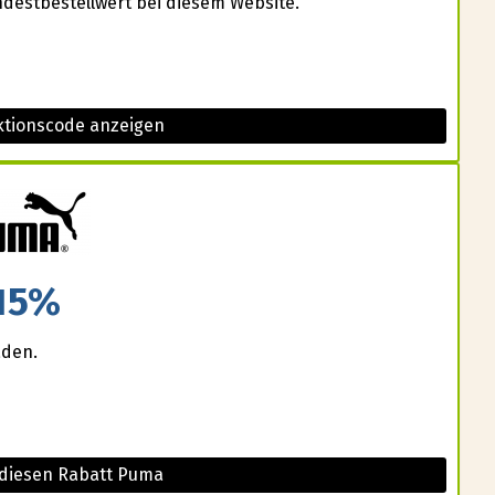
destbestellwert bei diesem Website.
tionscode anzeigen
15%
aden.
 diesen Rabatt Puma