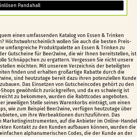
inlösen Pandahall
equem einen umfassenden Katalog von Essen & Trinken
 Höchstwahrscheinlich wollen Sie auch die besten Preis-
eine umfangreiche Produktpalette an Essen & Trinken zu
r Gutscheine für Beer2wine, die wir Ihnen bereitstellen, ist
olle Schnäppchen zu ergattern. Vergessen Sie nicht unsere
tellen möchten. Mit unserem Verzeichnis der beteiligten
iten finden und erhalten großartige Rabatte durch die
2wine, sind heutzutage bereit dazu ihren potenziellen Kund
zubauen. Das Einsetzen von Gutscheincodes gehört zu den
Shops gewöhnlich zurückgreifen, und da es schwierig ist
ereicht zu bekommen, wurden die Rabttcodes angeboten.
r jeweiligen Stelle seines Warenkorbs einträgt, um einen
ops, wie zum Beispiel Beer2wine, verfügen heutzutage über
zubieten, um ihre Werbeaktionen durchzuführen. Das
n Marketinginstrumenten, auf die Anbieter im Online-Handel
irekten Kontakt zu den Kunden aufbauen können, wurden die
einfachen alphanumerischen Codes, die der Kunde an der