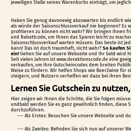
jeweiligen Stelle seines Warenkorbs einträgt, um jegli
Haben Sie genug davonewig abzuwarten bis endlich wi
als würde der Saisonschlussverkauf nie beginnen? Es 
profitieren zu können nicht wahr? Wir bringen Ihnen fr
und Rabattcode, um Ihnen das Sparen leicht zu machen
Saisonschlussverkauf warten müssen. Das beste ist je
kann! Das ist doch traumhaft, nicht wahr?
So kaufen Si
ein!
Gehen Sie auf unsere Webseite und Ihr Geld wird hi
Seit vielen Jahren ist www.deraktionscode.de eine geei
verkaufen, um ihre Gutscheincodes dem breiten Publik
Weise zu fördern. Wir helfen Shops wie Beer2wine für 
steigern, und Nutzern verhelfen wir dazu bei ihren Be
Lernen Sie Gutschein zu nutzen
Hier zeigen wir Ihnen die Schritte, die Sie folgen müs
undbald werden Sie es ganz gewöhnlich finden, diese S
durchzuführen.
--- Als Erstes: Besuchen Sie unsere Webseite und d
--- Als Zweites: Befinden Sie sich nun auf unserer 