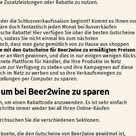
che Zusatzleistungen oder Rabatte zu nutzen.
eder die Schlussverkaufssaison beginnt? Kommt es Ihnen vo
wäre doch fantastisch jeden Monat bei Ausverkäufen
ische Rabatte! Hier verfügen Sie über die besten Gutscheine
, sodass Sie nicht einmal bis zum nächsten
doch, dass man ganz gemütlich von zu Hause aus shoppen
e mit den Gutscheine für Beer2wine zu ermäßigten Preisen
er an Wert gewinnen, und dies in nur einigen wenigen Klicks
gnete Plattform für Händler, die Ihre Produkte im Netz
um zur Verfügung zu stellen und ihre Kampagnen auf diese
sich im Netz zu werben und so ihre Verkaufsmengen zu
stellungen per Computer zu sparen.
, um bei Beer2wine zu sparen
sen, um einen Rabattcode anzuwenden. Es ist sehr einfach
chritte immer wieder bei all Ihren Online-Käufen
urchsuchen Sie die verschiedenen Sektionen.
Webseite, die den Gutscheine von Beer2wine gewidmet ist,