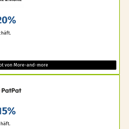
20%
chäft.
bot von More-and-more
15%
häft.