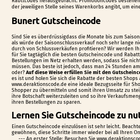
Rabttcodes herausgebracht. Promotioncodes bestehen 
der jeweiligen Stelle seines Warenkorbs angibt, um ein
Bunert Gutscheincode
Sind Sie es überdrüssigdass die Monate bis zum Saison
als würde der Saisonschlussverkauf noch sehr lange n
durch von Schlussverkäufen profitieren? Wir werden Ih
für Sie tagtäglich die besten Gutscheincode und Rabatt
Bestellungen im Netz erhalten werden, sodass Sie nic
müssen. Das beste ist jedoch, dass man 24 Stunden am T
oder?
Auf diese Weise erfüllen Sie mit den Gutscheinc
es ist und holen Sie sich die Rabatte der besten Shops
www.deraktionscode.de eine ideale Bezugsseite für Sh
Shopper zu übermitteln und somit ihren Umsatz zu stei
ihre Botschaft weiterzuleiten und so ihre Verkaufsmeng
ihren Bestellungen zu sparen.
Lernen Sie Gutscheincode zu nut
Einen Gutscheincode einzulösen ist sehr leicht. Beachte
gewöhnen, diese Schritte immer wieder bei all Ihren O
--- An erster Stelle: Besuchen Sie www.deraktionsc