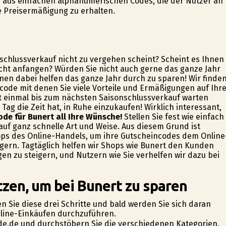
aus einfachen alphanumerischen Codes, die der Nutzer an
e Preisermäßigung zu erhalten.
schlussverkauf nicht zu vergehen scheint? Scheint es Ihnen
icht anfangen? Würden Sie nicht auch gerne das ganze Jahr
nen dabei helfen das ganze Jahr durch zu sparen! Wir finde
code mit denen Sie viele Vorteile und Ermäßigungen auf Ihr
ht einmal bis zum nächsten Saisonschlussverkauf warten
ag die Zeit hat, in Ruhe einzukaufen! Wirklich interessant,
ode für Bunert all Ihre Wünsche!
Stellen Sie fest wie einfach
 auf ganz schnelle Art und Weise. Aus diesem Grund ist
ops des Online-Handels, um ihre Gutscheincodes dem Online
gern. Tagtäglich helfen wir Shops wie Bunert den Kunden
en zu steigern, und Nutzern wie Sie verhelfen wir dazu bei
zen, um bei Bunert zu sparen
n Sie diese drei Schritte und bald werden Sie sich daran
nline-Einkäufen durchzuführen.
ode.de und durchstöbern Sie die verschiedenen Kategorien,