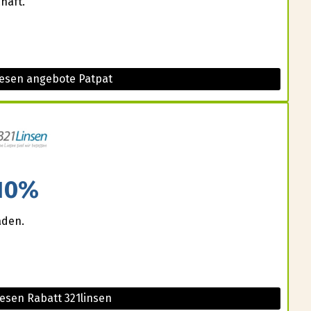
häft.
iesen angebote Patpat
10%
aden.
esen Rabatt 321linsen