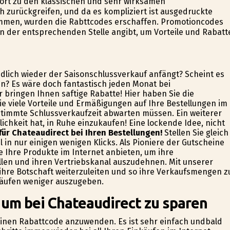
ört zu den klassischen und sehr wirksamen
 zurückgreifen, und da es kompliziert ist ausgedruckte
mmen, wurden die Rabttcodes erschaffen. Promotioncodes
n der entsprechenden Stelle angibt, um Vorteile und Rabatt
ndlich wieder der Saisonschlussverkauf anfängt? Scheint es
n? Es wäre doch fantastisch jeden Monat bei
 bringen Ihnen saftige Rabatte! Hier haben Sie die
e viele Vorteile und Ermäßigungen auf Ihre Bestellungen im
stimmte Schlussverkaufzeit abwarten müssen. Ein weiterer
ichkeit hat, in Ruhe einzukaufen! Eine lockende Idee, nicht
für Chateaudirect bei Ihren Bestellungen!
Stellen Sie gleich
l in nur einigen wenigen Klicks. Als Pioniere der Gutscheine
die Ihre Produkte im Internet anbieten, um ihre
len und ihren Vertriebskanal auszudehnen. Mit unserer
ihre Botschaft weiterzuleiten und so ihre Verkaufsmengen z
nkäufen weniger auszugeben.
 um bei Chateaudirect zu sparen
 einen Rabattcode anzuwenden. Es ist sehr einfach undbald