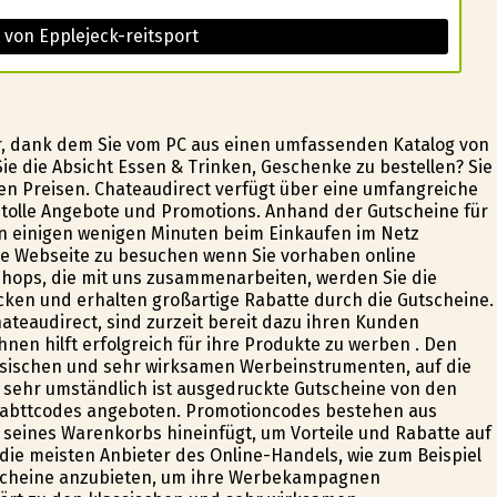
 von Epplejeck-reitsport
ter, dank dem Sie vom PC aus einen umfassenden Katalog von
e die Absicht Essen & Trinken, Geschenke zu bestellen? Sie
n Preisen. Chateaudirect verfügt über eine umfangreiche
tolle Angebote und Promotions. Anhand der Gutscheine für
 in einigen wenigen Minuten beim Einkaufen im Netz
ere Webseite zu besuchen wenn Sie vorhaben online
Shops, die mit uns zusammenarbeiten, werden Sie die
ken und erhalten großartige Rabatte durch die Gutscheine.
hateaudirect, sind zurzeit bereit dazu ihren Kunden
nen hilft erfolgreich für ihre Produkte zu werben . Den
sischen und sehr wirksamen Werbeinstrumenten, auf die
 sehr umständlich ist ausgedruckte Gutscheine von den
Rabttcodes angeboten. Promotioncodes bestehen aus
e seines Warenkorbs hineinfügt, um Vorteile und Rabatte auf
s die meisten Anbieter des Online-Handels, wie zum Beispiel
tscheine anzubieten, um ihre Werbekampagnen