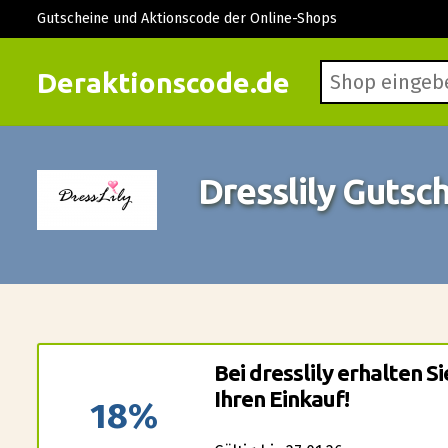
Gutscheine und Aktionscode der Online-Shops
Deraktionscode.de
Dresslily Gutsc
Bei dresslily erhalten S
Ihren Einkauf!
18%