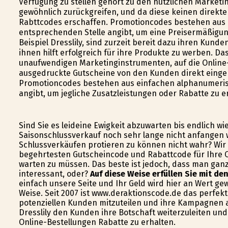
Verfügung zu stellen gehört zu den nützlichen Marketi
gewöhnlich zurückgreifen, und da diese keinen direk
Rabttcodes erschaffen. Promotioncodes bestehen aus 
entsprechenden Stelle angibt, um eine Preisermäßigung
Beispiel Dresslily, sind zurzeit bereit dazu ihren Kun
ihnen hilft erfolgreich für ihre Produkte zu werben. D
unaufwendigen Marketinginstrumenten, auf die Online-
ausgedruckte Gutscheine von den Kunden direkt eing
Promotioncodes bestehen aus einfachen alphanumerisc
angibt, um jegliche Zusatzleistungen oder Rabatte zu e
Sind Sie es leideine Ewigkeit abzuwarten bis endlich wi
Saisonschlussverkauf noch sehr lange nicht anfangen 
Schlussverkäufen profitieren zu können nicht wahr? Wir
begehrtesten Gutscheincode und Rabattcode für Ihre O
warten zu müssen. Das beste ist jedoch, dass man gan
interessant, oder?
Auf diese Weise erfüllen Sie mit de
einfach unsere Seite und Ihr Geld wird hier an Wert ge
Weise. Seit 2007 ist www.deraktionscode.de das perfekt
potenziellen Kunden mitzuteilen und ihre Kampagnen au
Dresslily den Kunden ihre Botschaft weiterzuleiten und
Online-Bestellungen Rabatte zu erhalten.