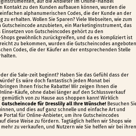
nginstrumenten, auf die Anbieter im Online-Handel
ten Kontakt zu den Kunden aufbauen können, wurden die
einfachen alphanumerischen Codes, die der Kunde an der
 zu erhalten. Wollen Sie Sparen? Viele Webseiten, wie zum
den Gutscheincode anzubieten, ein Marketinginstrument, das
as Einsetzen von Gutscheincodes gehört zu den
Shops gewöhnlich zurückgreifen, und da es kompliziert ist
ereicht zu bekommen, wurden die Gutscheincodes angeboten
hen Codes, die der Käufer an der entsprechenden Stelle
rhalten.
eder die Sale-zeit beginnt? Haben Sie das Gefühl dass der
würde? Es wäre doch fantastisch jeden Monat bei
 bringen Ihnen frische Rabatte! Wir zeigen Ihnen die
nline-Käufe, ohne dabei länger auf den Schlussverkauf
z gemütlich von zu Hause aus shoppen kann! Wirklich
n Gutscheincode für Dresslily all Ihre Wünsche!
Besuchen Si
winnen, und dies auf ganz schnelle und einfache Art und
e Portal für Online-Anbieter, um ihre Gutscheincodes
f diese Weise zu fördern. Tagtäglich helfen wir Shops wie
 mehr zu verkaufen, und Nutzern wie Sie helfen wir bei ihre