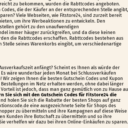
ereicht zu bekommen, wurden die Rabttcodes angeboten.
odes, die der Käufer an der entsprechenden Stelle angibt
aren? Viele Webseiten, wie Fitstore24, sind zurzeit bereit
ieten, um ihre Werbeaktionen zu entwickeln. Den
stellen gehört zu den unaufwendigen
del immer häufiger zurückgreifen, und da diese keinen
den die Rabttcodes erschaffen. Rabttcodes bestehen aus
 Stelle seines Warenkorbs eingibt, um verschiedenartige
 Ausverkaufszeit anfängt? Scheint es Ihnen als würde der
? Es wäre wunderbar jeden Monat bei Schlussverkäufen
! Wir zeigen Ihnen die besten Gutschein Codes und Kupon
e Bestellungen im Netz erhalten werden, ohne dabei länger
Vorteil ist jedoch, dass man ganz gemütlich von zu Hause a
rn Sie sich mit den Gutschein Codes für Fitstore24 die
nd holen Sie sich die Rabatte der besten Shops auf ganz
raktionscode.de eine ausgezeichnete Seite für Shops des
hopper zu übermitteln und ihre Kampagnen auf diese Weise
 den Kunden ihre Botschaft zu übermitteln und so ihre
ie verhelfen wir dazu bei ihren Online-Einkäufen zu sparen.