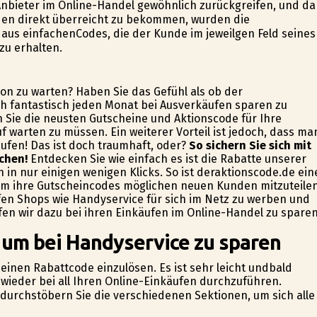
nbieter im Online-Handel gewöhnlich zurückgreifen, und da
den direkt überreicht zu bekommen, wurden die
us einfachenCodes, die der Kunde im jeweilgen Feld seines
zu erhalten.
son zu warten? Haben Sie das Gefühl als ob der
h fantastisch jeden Monat bei Ausverkäufen sparen zu
n Sie die neusten Gutscheine und Aktionscode für Ihre
 warten zu müssen. Ein weiterer Vorteil ist jedoch, dass ma
aufen! Das ist doch traumhaft, oder?
So sichern Sie sich mit
chen!
Entdecken Sie wie einfach es ist die Rabatte unserer
 in nur einigen wenigen Klicks. So ist deraktionscode.de ein
 um ihre Gutscheincodes möglichen neuen Kunden mitzuteile
en Shops wie Handyservice für sich im Netz zu werben und
fen wir dazu bei ihren Einkäufen im Online-Handel zu sparen
 um bei Handyservice zu sparen
m einen Rabattcode einzulösen. Es ist sehr leicht undbald
wieder bei all Ihren Online-Einkäufen durchzuführen.
 durchstöbern Sie die verschiedenen Sektionen, um sich alle