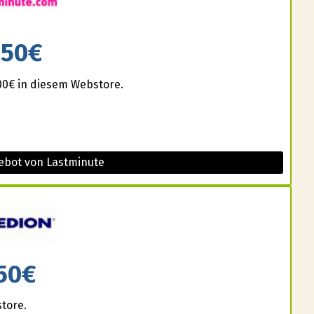
150€
000€ in diesem Webstore.
ebot von Lastminute
50€
store.