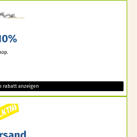
10%
hop.
 rabatt anzeigen
rsand