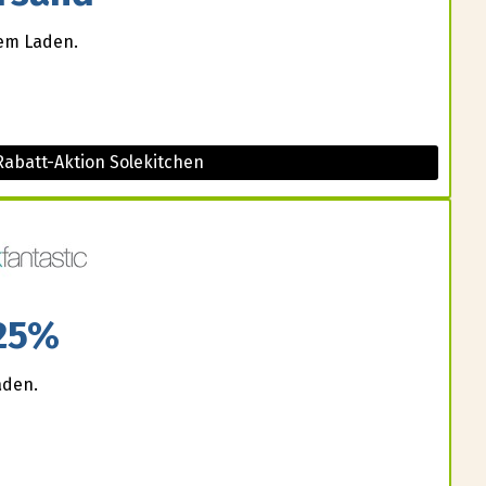
sem Laden.
Rabatt-Aktion Solekitchen
25%
aden.