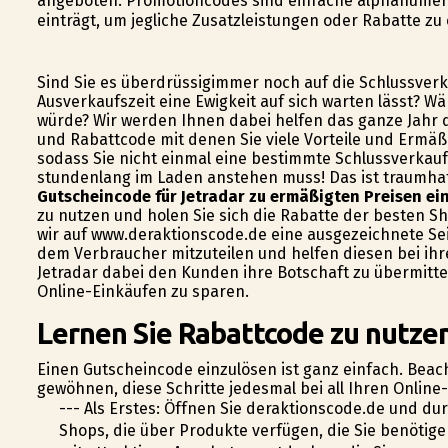
angeboten. Promotioncodes sind einfache alphanumeri
einträgt, um jegliche Zusatzleistungen oder Rabatte zu 
Sind Sie es überdrüssigimmer noch auf die Schlussverk
Ausverkaufszeit eine Ewigkeit auf sich warten lässt? Wä
würde? Wir werden Ihnen dabei helfen das ganze Jahr 
und Rabattcode mit denen Sie viele Vorteile und Ermäß
sodass Sie nicht einmal eine bestimmte Schlussverkauf
stundenlang im Laden anstehen muss! Das ist traumhaf
Gutscheincode für Jetradar zu ermäßigten Preisen ein
zu nutzen und holen Sie sich die Rabatte der besten Sho
wir auf www.deraktionscode.de eine ausgezeichnete Se
dem Verbraucher mitzuteilen und helfen diesen bei ih
Jetradar dabei den Kunden ihre Botschaft zu übermitte
Online-Einkäufen zu sparen.
Lernen Sie Rabattcode zu nutzen
Einen Gutscheincode einzulösen ist ganz einfach. Beach
gewöhnen, diese Schritte jedesmal bei all Ihren Onlin
--- Als Erstes: Öffnen Sie deraktionscode.de und du
Shops, die über Produkte verfügen, die Sie benötig