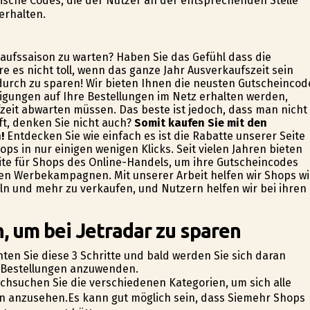
sche Codes, die der Nutzer an der entsprechenden Stelle
erhalten.
aufssaison zu warten? Haben Sie das Gefühl dass die
re es nicht toll, wenn das ganze Jahr Ausverkaufszeit sein
durch zu sparen! Wir bieten Ihnen die neusten Gutscheincod
igungen auf Ihre Bestellungen im Netz erhalten werden,
zeit abwarten müssen. Das beste ist jedoch, dass man nicht
t, denken Sie nicht auch?
Somit kaufen Sie mit den
!
Entdecken Sie wie einfach es ist die Rabatte unserer Seite
ps in nur einigen wenigen Klicks. Seit vielen Jahren bieten
ite für Shops des Online-Handels, um ihre Gutscheincodes
ren Werbekampagnen. Mit unserer Arbeit helfen wir Shops w
ln und mehr zu verkaufen, und Nutzern helfen wir bei ihren
, um bei Jetradar zu sparen
ten Sie diese 3 Schritte und bald werden Sie sich daran
e-Bestellungen anzuwenden.
rchsuchen Sie die verschiedenen Kategorien, um sich alle
en anzusehen.Es kann gut möglich sein, dass Siemehr Shops