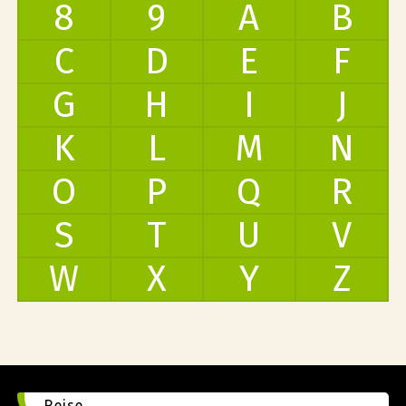
8
9
A
B
C
D
E
F
G
H
I
J
K
L
M
N
O
P
Q
R
S
T
U
V
W
X
Y
Z
Reise