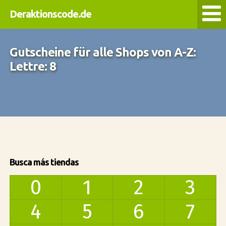
Deraktionscode.de
Gutscheine für alle Shops von A-Z:
Lettre: 8
Busca más tiendas
0
1
2
3
4
5
6
7