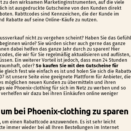
t zu den wirksamen Marketinginstrumenten, auf die viele
ich ist ausgedruckte Gutscheine von den Kunden direkt
oten. Rabttcodes sind Kennzeichen, die der Kunde im
nd Rabatte auf seine Online-Käufe zu nutzen.
hlussverkauf nicht zu vergehen scheint? Haben Sie das Gefühl
t beginnen würde? Sie würden sicher auch gerne das ganze
hnen dabei helfen das ganze Jahr durch zu sparen! Hier
des, die wir für Sie regelmäßig aktualisieren und auflisten,
ssen. Ein weiterer Vorteil ist jedoch, dass man 24 Stunden
 traumhaft, oder?
So kaufen Sie mit den Gutscheine für
ie gleich fest wie einfach es ist und holen Sie sich die Rabatt
7 ist unsere Seite eine geeignete Plattform für Anbieter, die
des möglichen neuen Kunden zu übermitteln und ihren
ps wie Phoenix-clothing für sich im Netz zu werben und so
verhelfen wir dazu bei ihren Einkäufen online weniger
 um bei Phoenix-clothing zu sparen
en, um einen Rabattcode anzuwenden. Es ist sehr leicht
te immer wieder bei all Ihren Bestellungen im Internet