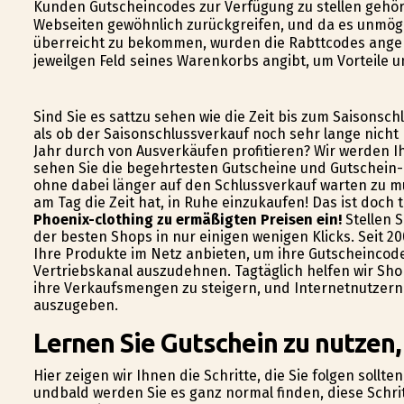
Kunden Gutscheincodes zur Verfügung zu stellen gehör
Webseiten gewöhnlich zurückgreifen, und da es unmögl
überreicht zu bekommen, wurden die Rabttcodes angeb
jeweilgen Feld seines Warenkorbs angibt, um Vorteile u
Sind Sie es sattzu sehen wie die Zeit bis zum Saisonsc
als ob der Saisonschlussverkauf noch sehr lange nich
Jahr durch von Ausverkäufen profitieren? Wir werden I
sehen Sie die begehrtesten Gutscheine und Gutschein-co
ohne dabei länger auf den Schlussverkauf warten zu mü
am Tag die Zeit hat, in Ruhe einzukaufen! Das ist doch
Phoenix-clothing zu ermäßigten Preisen ein!
Stellen S
der besten Shops in nur einigen wenigen Klicks. Seit 200
Ihre Produkte im Netz anbieten, um ihre Gutscheinco
Vertriebskanal auszudehnen. Tagtäglich helfen wir Sho
ihre Verkaufsmengen zu steigern, und Internetnutzern 
auszugeben.
Lernen Sie Gutschein zu nutzen,
Hier zeigen wir Ihnen die Schritte, die Sie folgen sollt
undbald werden Sie es ganz normal finden, diese Schrit