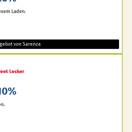
iesem Laden.
ngebot von Sarenza
10%
en.