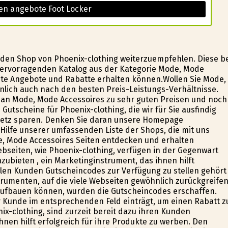
en angebote Foot Locker
 den Shop von Phoenix-clothing weiterzuempfehlen. Diese b
 hervorragenden Katalog aus der Kategorie Mode, Mode
ante Angebote und Rabatte erhalten können.Wollen Sie Mode,
lich auch nach den besten Preis-Leistungs-Verhältnisse.
e an Mode, Mode Accessoires zu sehr guten Preisen und noch
utscheine für Phoenix-clothing, die wir für Sie ausfindig
etz sparen. Denken Sie daran unsere Homepage
Hilfe unserer umfassenden Liste der Shops, die mit uns
, Mode Accessoires Seiten entdecken und erhalten
ebseiten, wie Phoenix-clothing, verfügen in der Gegenwart
ubieten , ein Marketinginstrument, das ihnen hilft
ellen Kunden Gutscheincodes zur Verfügung zu stellen gehört
umenten, auf die viele Webseiten gewöhnlich zurückgreifen
aufbauen können, wurden die Gutscheincodes erschaffen.
 Kunde im entsprechenden Feld einträgt, um einen Rabatt z
nix-clothing, sind zurzeit bereit dazu ihren Kunden
nen hilft erfolgreich für ihre Produkte zu werben. Den