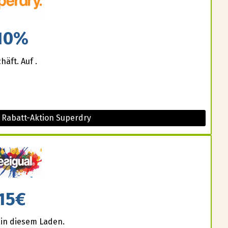
10%
äft. Auf .
 Rabatt-Aktion Superdry
15€
 in diesem Laden.