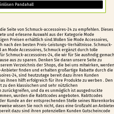
inlösen Pandahall
 die Seite von Schmuck-accessoires-24 zu empfehlen. Dieses
te und erlesene Auswahl aus der Kategorie Mode
igen Preisen erhältlich sind.Wollen Sie Mode Accessoires,
h nach den besten Preis-Leistungs-Verhältnisse. Schmuck-
l an Mode Accessoires, Schmuck ergänzt durch tolle
r Schmuck-accessoires-24, die wir für Sie ausfindig gemac
Hause aus zu sparen. Denken Sie daran unsere Seite zu
serem Verzeichnis der Shops, die bei uns mitwirken, werde
-Anbieter finden und erhalten großartige Rabatte durch die
soires-24, sind heutzutage bereit dazu ihren Kunden
s ihnen hilft erfolgreich für ihre Produkte zu werben . Den
 zu den klassischen und sehr nützlichen
 zurückgreifen, und da es unmöglich ist ausgedruckte
ommen, wurden die Rabttcodes angeboten. Rabttcodes
der Kunde an der entsprechenden Stelle seines Warenkorb
rweise wissen Sie noch nicht, dass eine Großzahl an Anbiete
bereit dazu sind ihren potenziellen Kunden Gutscheincode