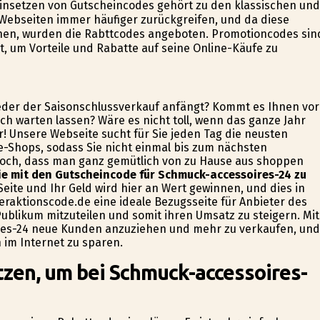
insetzen von Gutscheincodes gehört zu den klassischen und
Webseiten immer häufiger zurückgreifen, und da diese
nen, wurden die Rabttcodes angeboten. Promotioncodes sin
gt, um Vorteile und Rabatte auf seine Online-Käufe zu
eder der Saisonschlussverkauf anfängt? Kommt es Ihnen vor
ich warten lassen? Wäre es nicht toll, wenn das ganze Jahr
r! Unsere Webseite sucht für Sie jeden Tag die neusten
-Shops, sodass Sie nicht einmal bis zum nächsten
doch, dass man ganz gemütlich von zu Hause aus shoppen
ie mit den Gutscheincode für Schmuck-accessoires-24 zu
eite und Ihr Geld wird hier an Wert gewinnen, und dies in
deraktionscode.de eine ideale Bezugsseite für Anbieter des
blikum mitzuteilen und somit ihren Umsatz zu steigern. Mit
ires-24 neue Kunden anzuziehen und mehr zu verkaufen, und
 im Internet zu sparen.
tzen, um bei Schmuck-accessoires-