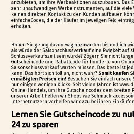
anzubieten, um ihre Werbeaktionen auszubauen. Das E
sehr unaufwendigen Werbeinstrumenten, auf die viele 
keinen direkten Kontakt zu den Kunden aufbauen kön
einfacheCodes, die der Käufer im jeweilgen Feld einträ
erhalten.
Haben Sie genug davonewig abzuwarten bis endlich wi
als würde der Saisonschlussverkauf eine Ewigkeit auf s
Schlussverkaufszeit sein würde? Zögern Sie nicht länge
Gutscheincode und Rabattcode für hunderte von Online
Saisonschlussverkauf warten müssen. Das beste ist je
kann! Das hört sich toll an, nicht wahr?
Somit kaufen S
ermäßigten Preisen ein!
Besuchen Sie einfach unsere S
nur einigen wenigen Klicks. Seit vielen Jahren ist www.
Online-Handels, um ihre Gutscheincodes dem breiten Pu
unserer Arbeit helfen wir Shops wie Schmuck-accesso
Internetnutzern verhelfen wir dazu bei ihren Einkäufen
Lernen Sie Gutscheincode zu nu
24 zu sparen