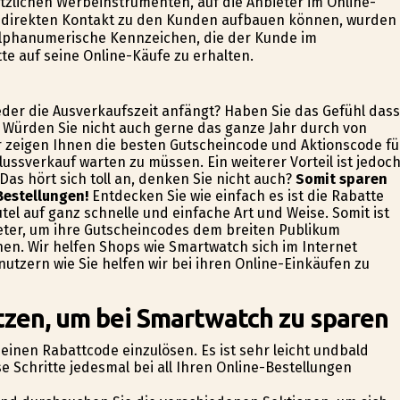
tzlichen Werbeinstrumenten, auf die Anbieter im Online-
n direkten Kontakt zu den Kunden aufbauen können, wurden
alphanumerische Kennzeichen, die der Kunde im
te auf seine Online-Käufe zu erhalten.
ieder die Ausverkaufszeit anfängt? Haben Sie das Gefühl dass
t? Würden Sie nicht auch gerne das ganze Jahr durch von
r zeigen Ihnen die besten Gutscheincode und Aktionscode fü
ussverkauf warten zu müssen. Ein weiterer Vorteil ist jedoch
s hört sich toll an, denken Sie nicht auch?
Somit sparen
Bestellungen!
Entdecken Sie wie einfach es ist die Rabatte
el auf ganz schnelle und einfache Art und Weise. Somit ist
ieter, um ihre Gutscheincodes dem breiten Publikum
en. Wir helfen Shops wie Smartwatch sich im Internet
tzern wie Sie helfen wir bei ihren Online-Einkäufen zu
tzen, um bei Smartwatch zu sparen
m einen Rabattcode einzulösen. Es ist sehr leicht undbald
e Schritte jedesmal bei all Ihren Online-Bestellungen