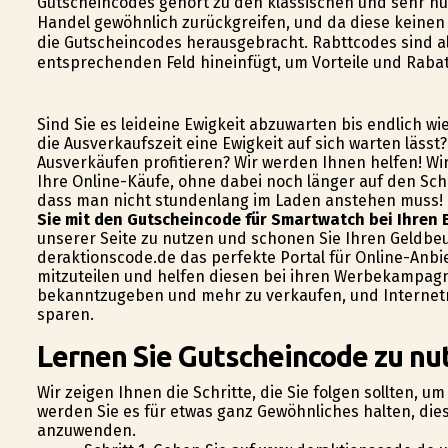
Gutscheincodes gehört zu den klassischen und sehr nü
Handel gewöhnlich zurückgreifen, und da diese keine
die Gutscheincodes herausgebracht. Rabttcodes sind 
entsprechenden Feld hineinfügt, um Vorteile und Rabat
Sind Sie es leideine Ewigkeit abzuwarten bis endlich w
die Ausverkaufszeit eine Ewigkeit auf sich warten läss
Ausverkäufen profitieren? Wir werden Ihnen helfen! Wi
Ihre Online-Käufe, ohne dabei noch länger auf den Schl
dass man nicht stundenlang im Laden anstehen muss! Da
Sie mit den Gutscheincode für Smartwatch bei Ihren 
unserer Seite zu nutzen und schonen Sie Ihren Geldbeut
deraktionscode.de das perfekte Portal für Online-Anb
mitzuteilen und helfen diesen bei ihren Werbekampagn
bekanntzugeben und mehr zu verkaufen, und Internetnu
sparen.
Lernen Sie Gutscheincode zu nu
Wir zeigen Ihnen die Schritte, die Sie folgen sollten, u
werden Sie es für etwas ganz Gewöhnliches halten, dies
anzuwenden.