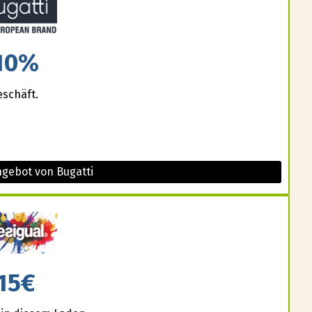
10%
eschäft.
ngebot von Bugatti
15€