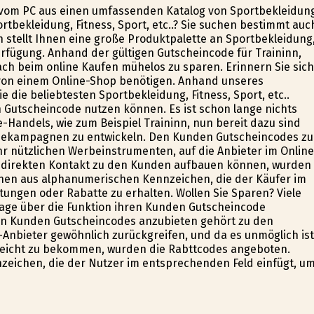
e vom PC aus einen umfassenden Katalog von Sportbekleidun
portbekleidung, Fitness, Sport, etc..? Sie suchen bestimmt auc
n stellt Ihnen eine große Produktpalette an Sportbekleidung
 Verfügung. Anhand der gültigen Gutscheincode für Traininn,
nfach beim online Kaufen mühelos zu sparen. Erinnern Sie sich
 von einem Online-Shop benötigen. Anhand unseres
e die beliebtesten Sportbekleidung, Fitness, Sport, etc..
 Gutscheincode nutzen können. Es ist schon lange nichts
-Handels, wie zum Beispiel Traininn, nun bereit dazu sind
bekampagnen zu entwickeln. Den Kunden Gutscheincodes zu
hr nützlichen Werbeinstrumenten, auf die Anbieter im Online
n direkten Kontakt zu den Kunden aufbauen können, wurden
hen aus alphanumerischen Kennzeichen, die der Käufer im
tungen oder Rabatte zu erhalten. Wollen Sie Sparen? Viele
tage über die Funktion ihren Kunden Gutscheincode
en Kunden Gutscheincodes anzubieten gehört zu den
Anbieter gewöhnlich zurückgreifen, und da es unmöglich ist
reicht zu bekommen, wurden die Rabttcodes angeboten.
ichen, die der Nutzer im entsprechenden Feld einfügt, u