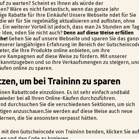
uf zu warten? Scheint es Ihnen als würde der
sen? Wäre es nicht fantastisch, wenn das ganze Jahr
ge Rabatte für Ihre Einkäufe! Unsere Webseite findet für Sie
e wir für Sie regelmäßig aktualisieren und auflisten, ohne
 Ein weiterer Vorteil ist jedoch, dass man 24 Stunden am Ta
Idee, finden Sie nicht auch?
Denn auf diese Weise erfüllen
che!
Gehen Sie auf unsere Webseite und sparen Sie das ganz
 unserer langjährigen Erfahrung im Bereich der Gutscheincod
eter, die Ihre Produkte online anbieten, um ihre
hre Kampagnen auf diese Weise zu fördern. Mit unserer
 bekanntzugeben und so ihre Verkaufsmengen zu steigern, un
äufen online zu sparen.
zen, um bei Traininn zu sparen
einen Rabattcode einzulösen. Es ist sehr einfach undbald
 wieder bei all Ihren Online-Käufen durchzuführen.
 und durchsuchen Sie die verschiedenen Sektionen, um sich
nötigen anzuschauen.Sie werden auf diese Weise auch neue
rnen, die Sie ansonsten verpasst hätten.
e mit den Gutscheincode von Traininn befinden, klicken Sie au
nen und den Code zu kopieren.