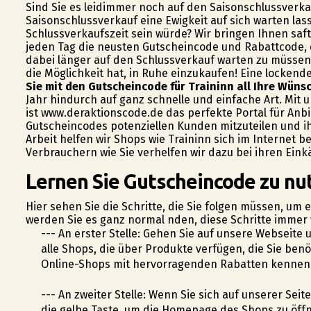
Sind Sie es leidimmer noch auf den Saisonschlussverka
Saisonschlussverkauf eine Ewigkeit auf sich warten las
Schlussverkaufszeit sein würde? Wir bringen Ihnen safti
jeden Tag die neusten Gutscheincode und Rabattcode, di
dabei länger auf den Schlussverkauf warten zu müssen.
die Möglichkeit hat, in Ruhe einzukaufen! Eine lockende 
Sie mit den Gutscheincode für Traininn all Ihre Wüns
Jahr hindurch auf ganz schnelle und einfache Art. Mit
ist www.deraktionscode.de das perfekte Portal für Anbi
Gutscheincodes potenziellen Kunden mitzuteilen und i
Arbeit helfen wir Shops wie Traininn sich im Internet
Verbrauchern wie Sie verhelfen wir dazu bei ihren Eink
Lernen Sie Gutscheincode zu nut
Hier sehen Sie die Schritte, die Sie folgen müssen, um 
werden Sie es ganz normal finden, diese Schritte immer
--- An erster Stelle: Gehen Sie auf unsere Webseite
alle Shops, die über Produkte verfügen, die Sie be
Online-Shops mit hervorragenden Rabatten kennenle
--- An zweiter Stelle: Wenn Sie sich auf unserer Seit
die gelbe Taste, um die Homepage des Shops zu öff