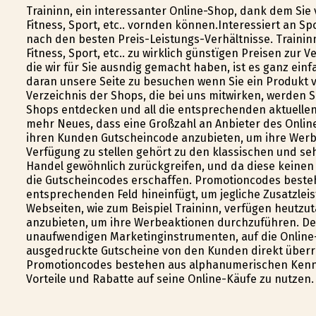
Traininn, ein interessanter Online-Shop, dank dem Si
Fitness, Sport, etc.. vorfinden können.Interessiert an S
nach den besten Preis-Leistungs-Verhältnisse. Trainin
Fitness, Sport, etc.. zu wirklich günstïgen Preisen zur
die wir für Sie ausfindig gemacht haben, ist es ganz ei
daran unsere Seite zu besuchen wenn Sie ein Produkt
Verzeichnis der Shops, die bei uns mitwirken, werden Si
Shops entdecken und all die entsprechenden aktuellen
mehr Neues, dass eine Großzahl an Anbieter des Online
ihren Kunden Gutscheincode anzubieten, um ihre Wer
Verfügung zu stellen gehört zu den klassischen und se
Handel gewöhnlich zurückgreifen, und da diese keine
die Gutscheincodes erschaffen. Promotioncodes beste
entsprechenden Feld hineinfügt, um jegliche Zusatzleis
Webseiten, wie zum Beispiel Traininn, verfügen heutzu
anzubieten, um ihre Werbeaktionen durchzuführen. D
unaufwendigen Marketinginstrumenten, auf die Online-
ausgedruckte Gutscheine von den Kunden direkt über
Promotioncodes bestehen aus alphanumerischen Kennze
Vorteile und Rabatte auf seine Online-Käufe zu nutzen.