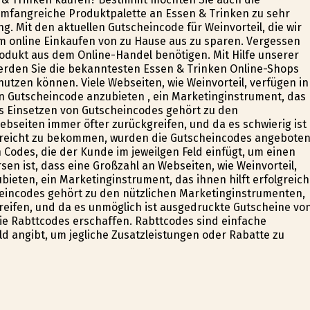
ne umfangreiche Produktpalette an Essen & Trinken zu sehr
. Mit den aktuellen Gutscheincode für Weinvorteil, die wir
eim online Einkaufen von zu Hause aus zu sparen. Vergessen
odukt aus dem Online-Handel benötigen. Mit Hilfe unserer
werden Sie die bekanntesten Essen & Trinken Online-Shops
nutzen können. Viele Webseiten, wie Weinvorteil, verfügen in
 Gutscheincode anzubieten , ein Marketinginstrument, das
Das Einsetzen von Gutscheincodes gehört zu den
bseiten immer öfter zurückgreifen, und da es schwierig ist
ereicht zu bekommen, wurden die Gutscheincodes angeboten
odes, die der Kunde im jeweilgen Feld einfügt, um einen
rsen ist, dass eine Großzahl an Webseiten, wie Weinvorteil,
ieten, ein Marketinginstrument, das ihnen hilft erfolgreich
heincodes gehört zu den nützlichen Marketinginstrumenten,
reifen, und da es unmöglich ist ausgedruckte Gutscheine vo
e Rabttcodes erschaffen. Rabttcodes sind einfache
d angibt, um jegliche Zusatzleistungen oder Rabatte zu