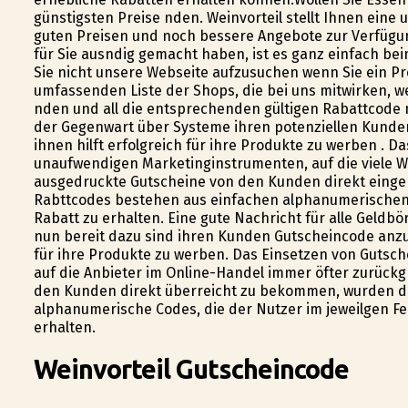
günstigsten Preise finden. Weinvorteil stellt Ihnen ei
guten Preisen und noch bessere Angebote zur Verfügung
für Sie ausfindig gemacht haben, ist es ganz einfach b
Sie nicht unsere Webseite aufzusuchen wenn Sie ein Pr
umfassenden Liste der Shops, die bei uns mitwirken, 
finden und all die entsprechenden gültigen Rabattcode 
der Gegenwart über Systeme ihren potenziellen Kunden
ihnen hilft erfolgreich für ihre Produkte zu werben . 
unaufwendigen Marketinginstrumenten, auf die viele We
ausgedruckte Gutscheine von den Kunden direkt eing
Rabttcodes bestehen aus einfachen alphanumerischen C
Rabatt zu erhalten. Eine gute Nachricht für alle Geldbö
nun bereit dazu sind ihren Kunden Gutscheincode anzub
für ihre Produkte zu werben. Das Einsetzen von Gutsc
auf die Anbieter im Online-Handel immer öfter zurückg
den Kunden direkt überreicht zu bekommen, wurden di
alphanumerische Codes, die der Nutzer im jeweilgen Fel
erhalten.
Weinvorteil Gutscheincode