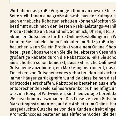
Wir haben das große Vergnügen Ihnen an dieser Stelle 
Seite stellt Ihnen eine große Auswahl aus der Kategori
auch erhebliche Rabatten erhalten können.Möchten Sie
bestimmt auch nach den besten Preis-Leistungs-Verhält
Produktpalette an Gesundheit, Schmuck, Uhren, etc.. z
aktuellen Gutscheine für Ihre Online-Bestellungen im Wi
können Sie mühelos beim Einkaufen im Netz großartig
besuchen wenn Sie ein Produkt von einem Online-Shop
beteiligten Shops werden Sie die beliebtesten Gesundh
großartige Rabatte durch die Rabattcode. Falls Sie sc
Sie sicherlich schon bemerkt, dass zahlreiche Online-
Gutscheine anzubieten, ein Marketinginstrument, das ih
Einsetzen von Gutscheincodes gehört zu den nützliche
immer häufiger zurückgreifen, und da diese keinen di
Rabttcodes erschaffen. Rabttcodes bestehen aus einf
entsprechenden Feld seines Warenkorbs hineinfügt, um 
wie zum Beispiel Witt-weiden, sind heutzutage bereit 
Werbeaktionen auszubauen. Das Einsetzen von Gutsch
Marketinginstrumenten, auf die Anbieter im Online-Han
ausgedruckte Gutscheine von den Kunden direkt einge
Promotioncodes bestehen aus einfachenCodes, die der 