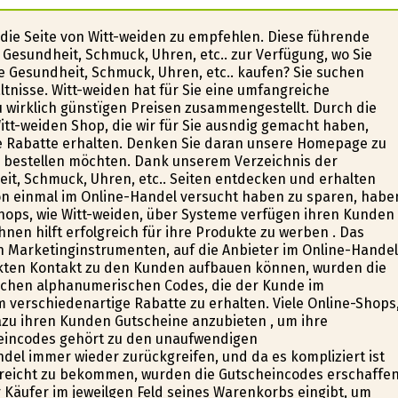
die Seite von Witt-weiden zu empfehlen. Diese führende
e Gesundheit, Schmuck, Uhren, etc.. zur Verfügung, wo Sie
 Gesundheit, Schmuck, Uhren, etc.. kaufen? Sie suchen
nisse. Witt-weiden hat für Sie eine umfangreiche
u wirklich günstïgen Preisen zusammengestellt. Durch die
tt-weiden Shop, die wir für Sie ausfindig gemacht haben,
e Rabatte erhalten. Denken Sie daran unsere Homepage zu
 bestellen möchten. Dank unserem Verzeichnis der
eit, Schmuck, Uhren, etc.. Seiten entdecken und erhalten
hon einmal im Online-Handel versucht haben zu sparen, habe
Shops, wie Witt-weiden, über Systeme verfügen ihren Kunden
nen hilft erfolgreich für ihre Produkte zu werben . Das
n Marketinginstrumenten, auf die Anbieter im Online-Handel
rekten Kontakt zu den Kunden aufbauen können, wurden die
achen alphanumerischen Codes, die der Kunde im
verschiedenartige Rabatte zu erhalten. Viele Online-Shops
dazu ihren Kunden Gutscheine anzubieten , um ihre
eincodes gehört zu den unaufwendigen
del immer wieder zurückgreifen, und da es kompliziert ist
reicht zu bekommen, wurden die Gutscheincodes erschaffen
Käufer im jeweilgen Feld seines Warenkorbs eingibt, um