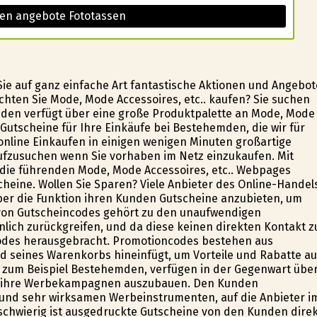
sen angebote Fototassen
ie auf ganz einfache Art fantastische Aktionen und Angebot
chten Sie Mode, Mode Accessoires, etc.. kaufen? Sie suchen
den verfügt über eine große Produktpalette an Mode, Mode
n Gutscheine für Ihre Einkäufe bei Bestehemden, die wir für
 online Einkaufen in einigen wenigen Minuten großartige
aufzusuchen wenn Sie vorhaben im Netz einzukaufen. Mit
 die führenden Mode, Mode Accessoires, etc.. Webpages
heine. Wollen Sie Sparen? Viele Anbieter des Online-Handel
er die Funktion ihren Kunden Gutscheine anzubieten, um
on Gutscheincodes gehört zu den unaufwendigen
lich zurückgreifen, und da diese keinen direkten Kontakt z
des herausgebracht. Promotioncodes bestehen aus
d seines Warenkorbs hineinfügt, um Vorteile und Rabatte au
ie zum Beispiel Bestehemden, verfügen in der Gegenwart übe
um ihre Werbekampagnen auszubauen. Den Kunden
 und sehr wirksamen Werbeinstrumenten, auf die Anbieter i
schwierig ist ausgedruckte Gutscheine von den Kunden dire