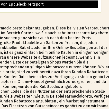
 von Epplejeck-reitsport
rmacialoreto bekanntzugeben. Diese bei vielen Verbraucher
 im Bereich Garten, wo Sie auch sehr interessante Angebote
ie suchen ganz sicher auch nach den besten Preis-
e große Produktpalette an Garten zu Preisen, die jeden
aktuellen Rabattcode für Ihre Online-Bestellungen auf der
n, ist es ganz einfach beim online Kaufen in einigen wenigen
aran unsere Webseite aufzusuchen jedesmal wenn Sie in
enden Liste der beteiligten Shops werden Sie die
 entsprechenden gültigen Aktionscode nutzen können. Wolle
cialoreto, sind zurzeit bereit dazu ihren Kunden Rabattcode
n Kunden Gutscheincodes zur Verfügung zu stellen gehört z
bieter im Online-Handel gewöhnlich zurückgreifen, und da
n können, wurden die Rabttcodes angeboten.
hen Codes, die der Nutzer an der entsprechenden Stelle
. Viele Webseiten, wie zum Beispiel Farmacialoreto, verfüge
 Kunden Rabattcode anzubieten , ein Marketinginstrument,
en. Das Einsetzen von Gutscheincodes gehört zu den wirksam