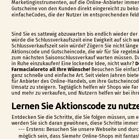
Marketinginstrumenten, auf die Online-Anbieter immer 
Gutscheine von den Kunden direkt eingereicht zu bek
einfacheCodes, die der Nutzer im entsprechenden Feld
Sind Sie es sattewig abzuwarten bis endlich wieder de
würde die Schlussverkaufszeit eine Ewigkeit auf sich w
Schlussverkaufszeit sein würde? Zögern Sie nicht länge
Aktionscode und Gutscheincode, die wir für Sie regelmäß
zum nächsten Saisonschlussverkauf warten müssen. Das
in Ruhe einzukaufen! Eine lockende Idee, nicht wahr?
D
Farmacialoreto all Ihre Wünsche!
Besuchen Sie einfach
ganz schnelle und einfache Art. Seit vielen Jahren bie
für Anbieter des Online-Handels, um ihre Gutscheinco
Umsatz zu steigern. Tagtäglich helfen wir Shops wie F
und mehr zu verkaufen, und Nutzern helfen wir bei ihr
Lernen Sie Aktionscode zu nutze
Entdecken Sie die Schritte, die Sie folgen müssen, um
werden Sie sich daran gewöhnen, diese Schritte immer 
--- Erstens: Besuchen Sie unsere Webseite und dur
möglich sein, dass Siemehr Online-Shops mit fanta