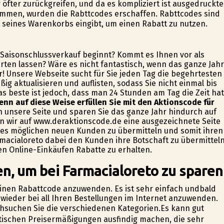
öfter zurückgreifen, und da es kompliziert ist ausgedruckte
ommen, wurden die Rabttcodes erschaffen. Rabttcodes sind
 seines Warenkorbs eingibt, um einen Rabatt zu nutzen.
r Saisonschlussverkauf beginnt? Kommt es Ihnen vor als
arten lassen? Wäre es nicht fantastisch, wenn das ganze Jahr
r! Unsere Webseite sucht für Sie jeden Tag die begehrtesten
ig aktualisieren und auflisten, sodass Sie nicht einmal bis
 beste ist jedoch, dass man 24 Stunden am Tag die Zeit hat
enn auf diese Weise erfüllen Sie mit den Aktionscode für
 unsere Seite und sparen Sie das ganze Jahr hindurch auf
ten wir auf www.deraktionscode.de eine ausgezeichnete Seite
des möglichen neuen Kunden zu übermitteln und somit ihren
armacialoreto dabei den Kunden ihre Botschaft zu übermittel
en Online-Einkäufen Rabatte zu erhalten.
n, um bei Farmacialoreto zu sparen
 einen Rabattcode anzuwenden. Es ist sehr einfach undbald
wieder bei all Ihren Bestellungen im Internet anzuwenden.
chsuchen Sie die verschiedenen Kategorien.Es kann gut
stischen Preisermäßigungen ausfindig machen, die sehr