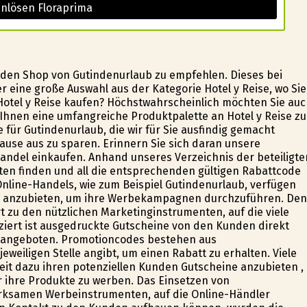
inlösen Floraprima
 den Shop von Gutindenurlaub zu empfehlen. Dieses bei
 eine große Auswahl aus der Kategorie Hotel y Reise, wo Sie
Hotel y Reise kaufen? Höchstwahrscheinlich möchten Sie au
 Ihnen eine umfangreiche Produktpalette an Hotel y Reise zu
 für Gutindenurlaub, die wir für Sie ausfindig gemacht
ause aus zu sparen. Erinnern Sie sich daran unsere
ndel einkaufen. Anhand unseres Verzeichnis der beteiligte
ten finden und all die entsprechenden gültigen Rabattcode
Online-Handels, wie zum Beispiel Gutindenurlaub, verfügen
ne anzubieten, um ihre Werbekampagnen durchzuführen. Den
 zu den nützlichen Marketinginstrumenten, auf die viele
ziert ist ausgedruckte Gutscheine von den Kunden direkt
 angeboten. Promotioncodes bestehen aus
eiligen Stelle angibt, um einen Rabatt zu erhalten. Viele
eit dazu ihren potenziellen Kunden Gutscheine anzubieten ,
ür ihre Produkte zu werben. Das Einsetzen von
irksamen Werbeinstrumenten, auf die Online-Händler