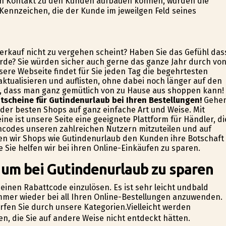
ten Kontakt zu den Kunden aufbauen können, wurden die
ennzeichen, die der Kunde im jeweilgen Feld seines
verkauf nicht zu vergehen scheint? Haben Sie das Gefühl das
rde? Sie würden sicher auch gerne das ganze Jahr durch vo
sere Webseite findet für Sie jeden Tag die begehrtesten
aktualisieren und auflisten, ohne dabei noch länger auf den
h, dass man ganz gemütlich von zu Hause aus shoppen kann!
tscheine für Gutindenurlaub bei Ihren Bestellungen!
Gehe
 der besten Shops auf ganz einfache Art und Weise. Mit
ne ist unsere Seite eine geeignete Plattform für Händler, di
ncodes unseren zahlreichen Nutzern mitzuteilen und auf
en wir Shops wie Gutindenurlaub den Kunden ihre Botschaft
 Sie helfen wir bei ihren Online-Einkäufen zu sparen.
 um bei Gutindenurlaub zu sparen
m einen Rabattcode einzulösen. Es ist sehr leicht undbald
immer wieder bei all Ihren Online-Bestellungen anzuwenden.
urfen Sie durch unsere Kategorien.Vielleicht werden
, die Sie auf andere Weise nicht entdeckt hätten.