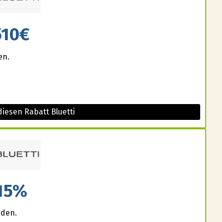
510€
en.
iesen Rabatt Bluetti
15%
aden.