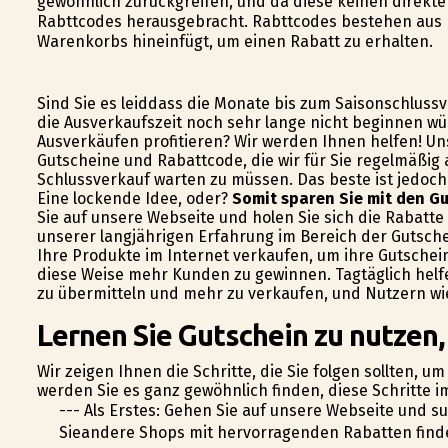
gewöhnlich zurückgreifen, und da diese keinen direk
Rabttcodes herausgebracht. Rabttcodes bestehen aus K
Warenkorbs hineinfügt, um einen Rabatt zu erhalten.
Sind Sie es leiddass die Monate bis zum Saisonschluss
die Ausverkaufszeit noch sehr lange nicht beginnen wü
Ausverkäufen profitieren? Wir werden Ihnen helfen! Un
Gutscheine und Rabattcode, die wir für Sie regelmäßig 
Schlussverkauf warten zu müssen. Das beste ist jedoc
Eine lockende Idee, oder?
Somit sparen Sie mit den Gu
Sie auf unsere Webseite und holen Sie sich die Rabatte
unserer langjährigen Erfahrung im Bereich der Gutschei
Ihre Produkte im Internet verkaufen, um ihre Gutschei
diese Weise mehr Kunden zu gewinnen. Tagtäglich helf
zu übermitteln und mehr zu verkaufen, und Nutzern wie
Lernen Sie Gutschein zu nutzen,
Wir zeigen Ihnen die Schritte, die Sie folgen sollten, u
werden Sie es ganz gewöhnlich finden, diese Schritte 
--- Als Erstes: Gehen Sie auf unsere Webseite und s
Sieandere Shops mit hervorragenden Rabatten finden