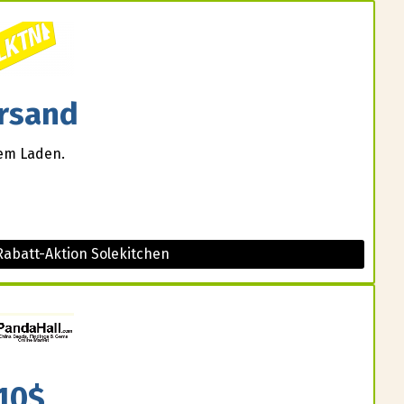
rsand
sem Laden.
Rabatt-Aktion Solekitchen
10$