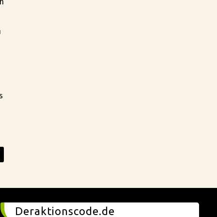
ch
n
s
Deraktionscode.de