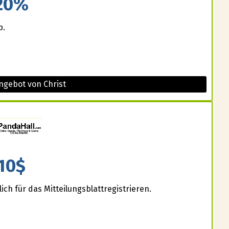
20%
p.
ngebot von Christ
10$
ich für das Mitteilungsblattregistrieren.