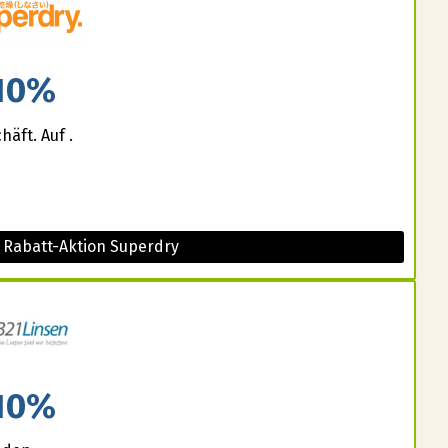
10%
äft. Auf .
 Rabatt-Aktion Superdry
10%