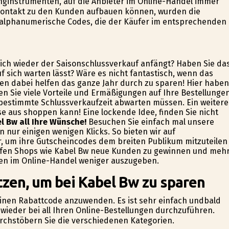
nginstrumenten, auf die Anbieter im Online-Handel immer
 Kontakt zu den Kunden aufbauen können, wurden die
 alphanumerische Codes, die der Käufer im entsprechenden
lich wieder der Saisonschlussverkauf anfängt? Haben Sie da
f sich warten lässt? Wäre es nicht fantastisch, wenn das
en dabei helfen das ganze Jahr durch zu sparen! Hier haben
n Sie viele Vorteile und Ermäßigungen auf Ihre Bestellunge
 bestimmte Schlussverkaufzeit abwarten müssen. Ein weitere
se aus shoppen kann! Eine lockende Idee, finden Sie nicht
l Bw all Ihre Wünsche!
Besuchen Sie einfach mal unsere
n nur einigen wenigen Klicks. So bieten wir auf
er, um ihre Gutscheincodes dem breiten Publikum mitzuteilen
lfen Shops wie Kabel Bw neue Kunden zu gewinnen und meh
ufen im Online-Handel weniger auszugeben.
tzen, um bei Kabel Bw zu sparen
 einen Rabattcode anzuwenden. Es ist sehr einfach undbald
wieder bei all Ihren Online-Bestellungen durchzuführen.
urchstöbern Sie die verschiedenen Kategorien.