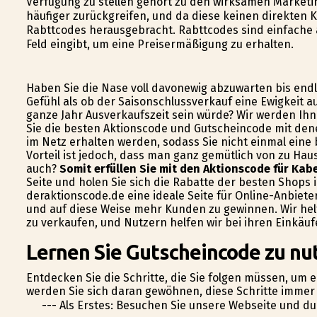
Verfügung zu stellen gehört zu den wirksamen Marketi
häufiger zurückgreifen, und da diese keinen direkten
Rabttcodes herausgebracht. Rabttcodes sind einfache
Feld eingibt, um eine Preisermäßigung zu erhalten.
Haben Sie die Nase voll davonewig abzuwarten bis end
Gefühl als ob der Saisonschlussverkauf eine Ewigkeit au
ganze Jahr Ausverkaufszeit sein würde? Wir werden Ihn
Sie die besten Aktionscode und Gutscheincode mit dene
im Netz erhalten werden, sodass Sie nicht einmal eine
Vorteil ist jedoch, dass man ganz gemütlich von zu Hau
auch?
Somit erfüllen Sie mit den Aktionscode für Kabe
Seite und holen Sie sich die Rabatte der besten Shops i
deraktionscode.de eine ideale Seite für Online-Anbiet
und auf diese Weise mehr Kunden zu gewinnen. Wir he
zu verkaufen, und Nutzern helfen wir bei ihren Einkä
Lernen Sie Gutscheincode zu nu
Entdecken Sie die Schritte, die Sie folgen müssen, um
werden Sie sich daran gewöhnen, diese Schritte immer 
--- Als Erstes: Besuchen Sie unsere Webseite und d