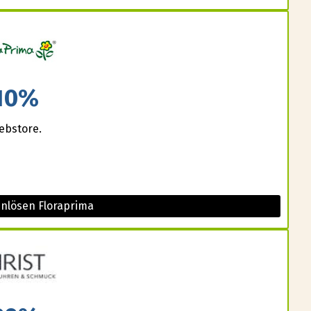
10%
ebstore.
inlösen Floraprima