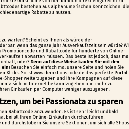
gedruckte Gutscheine von den Kunden direkt eingereicht zu
bttcodes bestehen aus alphanumerischen Kennzeichen, di
chiedenartige Rabatte zu nutzen.
t zu warten? Scheint es Ihnen als würde der
derbar, wenn das ganze Jahr Ausverkaufszeit sein würde? Wi
en Promotioncode und Rabattcode für hunderte von Online-
verkaufzeit abwarten müssen. Das beste ist jedoch, dass m
aumhaft, oder?
Denn auf diese Weise kaufen Sie mit den
 ein!
Besuchen Sie einfach mal unsere Seite und holen Sie
en Klicks. So ist www.deraktionscode.de das perfekte Portal
ine-Shopper weiterzugeben und ihre Kampagnen auf diese
sionata sich im Internet bekanntzugeben und mehr zu
i ihren Einkäufen per Computer weniger auszugeben.
tzen, um bei Passionata zu sparen
 einen Rabattcode anzuwenden. Es ist sehr leicht undbald
al bei all Ihren Online-Einkäufen durchzuführen.
de und durchstöbern Sie unsere Sektionen, um sich alle Shops