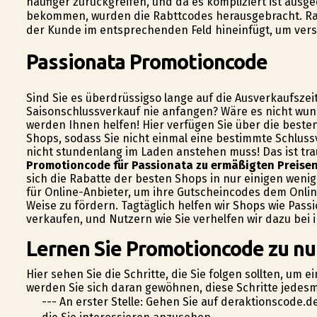
häufiger zurückgreifen, und da es kompliziert ist aus
bekommen, wurden die Rabttcodes herausgebracht. Ra
der Kunde im entsprechenden Feld hineinfügt, um vers
Passionata Promotioncode
Sind Sie es überdrüssigso lange auf die Ausverkaufszei
Saisonschlussverkauf nie anfangen? Wäre es nicht wun
werden Ihnen helfen! Hier verfügen Sie über die best
Shops, sodass Sie nicht einmal eine bestimmte Schluss
nicht stundenlang im Laden anstehen muss! Das ist tr
Promotioncode für Passionata zu ermäßigten Preisen
sich die Rabatte der besten Shops in nur einigen wenig
für Online-Anbieter, um ihre Gutscheincodes dem Onl
Weise zu fördern. Tagtäglich helfen wir Shops wie Pas
verkaufen, und Nutzern wie Sie verhelfen wir dazu be
Lernen Sie Promotioncode zu nu
Hier sehen Sie die Schritte, die Sie folgen sollten, um
werden Sie sich daran gewöhnen, diese Schritte jedesm
--- An erster Stelle: Gehen Sie auf deraktionscode.