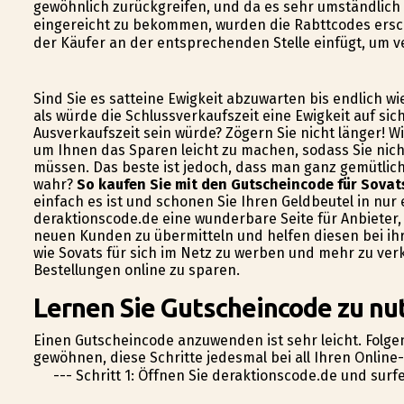
gewöhnlich zurückgreifen, und da es sehr umständlich
eingereicht zu bekommen, wurden die Rabttcodes ersc
der Käufer an der entsprechenden Stelle einfügt, um v
Sind Sie es satteine Ewigkeit abzuwarten bis endlich 
als würde die Schlussverkaufszeit eine Ewigkeit auf sic
Ausverkaufszeit sein würde? Zögern Sie nicht länger! 
um Ihnen das Sparen leicht zu machen, sodass Sie nic
müssen. Das beste ist jedoch, dass man ganz gemütlich
wahr?
So kaufen Sie mit den Gutscheincode für Sovat
einfach es ist und schonen Sie Ihren Geldbeutel in nur
deraktionscode.de eine wunderbare Seite für Anbieter,
neuen Kunden zu übermitteln und helfen diesen bei ih
wie Sovats für sich im Netz zu werben und mehr zu verk
Bestellungen online zu sparen.
Lernen Sie Gutscheincode zu nut
Einen Gutscheincode anzuwenden ist sehr leicht. Folgen
gewöhnen, diese Schritte jedesmal bei all Ihren Onlin
--- Schritt 1: Öffnen Sie deraktionscode.de und sur