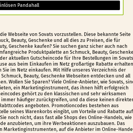
inlösen Pandahall
die Webseite von Sovats vorzustellen. Diese bekannte Seite
ck, Beauty, Geschenke und all dies zu Preisen, die für
uty, Geschenke kaufen? Sie suchen ganz sicher auch nach
 umfangreiche Produktpalette an Schmuck, Beauty, Geschenk
er aktuellen Gutscheincode für Ihre Bestellungen im Sovat
ause aus beim Einkaufen im Netz großartige Rabatte erhalten
Sie im Netz einkaufen. Mit Hilfe unseres Verzeichnis der
n Schmuck, Beauty, Geschenke Webseiten entdecken und all
. Wollen Sie Sparen? Viele Online-Anbieter, wie Sovats, sin
ten, ein Marketinginstrument, das ihnen hilft erfolgreich
cheincodes gehört zu den klassischen und sehr wirksamen
 immer häufiger zurückgreifen, und da diese keinen direkte
Rabttcodes angeboten. Promotioncodes bestehen aus
lle seines Warenkorbs eingibt, um Vorteile und Rabatte auf
Sie noch nicht, dass fast alle Shops des Online-Handels, wie
code anzubieten, um ihre Werbeaktionen auszubauen. Das
n Marketinginstrumenten, auf die Anbieter im Online-Hande