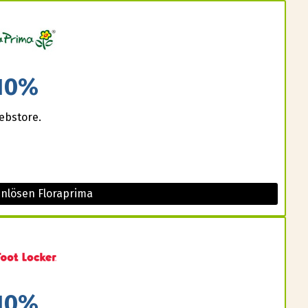
10%
ebstore.
inlösen Floraprima
10%