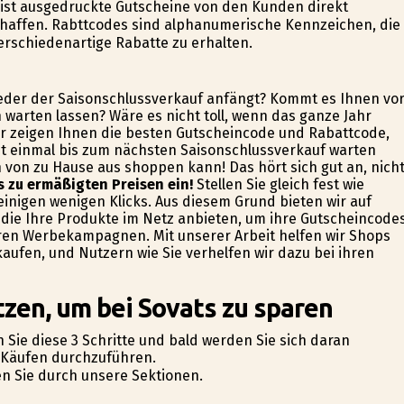
 ist ausgedruckte Gutscheine von den Kunden direkt
haffen. Rabttcodes sind alphanumerische Kennzeichen, die
erschiedenartige Rabatte zu erhalten.
wieder der Saisonschlussverkauf anfängt? Kommt es Ihnen vo
h warten lassen? Wäre es nicht toll, wenn das ganze Jahr
Wir zeigen Ihnen die besten Gutscheincode und Rabattcode,
ht einmal bis zum nächsten Saisonschlussverkauf warten
 von zu Hause aus shoppen kann! Das hört sich gut an, nich
s zu ermäßigten Preisen ein!
Stellen Sie gleich fest wie
 einigen wenigen Klicks. Aus diesem Grund bieten wir auf
 die Ihre Produkte im Netz anbieten, um ihre Gutscheincode
ren Werbekampagnen. Mit unserer Arbeit helfen wir Shops
aufen, und Nutzern wie Sie verhelfen wir dazu bei ihren
zen, um bei Sovats zu sparen
 Sie diese 3 Schritte und bald werden Sie sich daran
e-Käufen durchzuführen.
fen Sie durch unsere Sektionen.