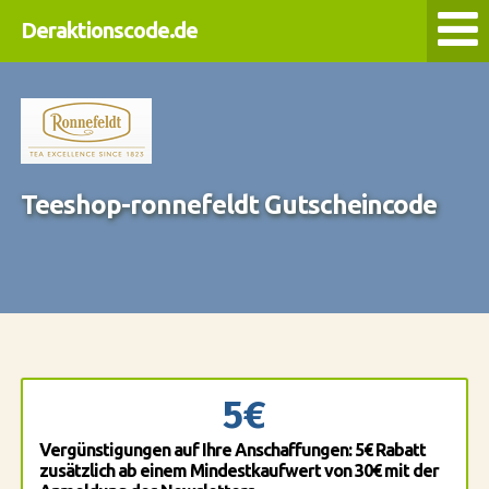
Deraktionscode.de
Teeshop-ronnefeldt Gutscheincode
5€
Vergünstigungen auf Ihre Anschaffungen: 5€ Rabatt
zusätzlich ab einem Mindestkaufwert von 30€ mit der