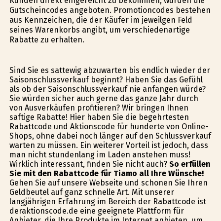
Kunden direkt eingereicht zu bekommen, wurden die
Gutscheincodes angeboten. Promotioncodes bestehen
aus Kennzeichen, die der Käufer im jeweilgen Feld
seines Warenkorbs angibt, um verschiedenartige
Rabatte zu erhalten.
Sind Sie es sattewig abzuwarten bis endlich wieder der
Saisonschlussverkauf beginnt? Haben Sie das Gefühl
als ob der Saisonschlussverkauf nie anfangen würde?
Sie würden sicher auch gerne das ganze Jahr durch
von Ausverkäufen profitieren? Wir bringen Ihnen
saftige Rabatte! Hier haben Sie die begehrtesten
Rabattcode und Aktionscode für hunderte von Online-
Shops, ohne dabei noch länger auf den Schlussverkauf
warten zu müssen. Ein weiterer Vorteil ist jedoch, dass
man nicht stundenlang im Laden anstehen muss!
Wirklich interessant, finden Sie nicht auch?
So erfüllen
Sie mit den Rabattcode für Tiamo all Ihre Wünsche!
Gehen Sie auf unsere Webseite und schonen Sie Ihren
Geldbeutel auf ganz schnelle Art. Mit unserer
langjährigen Erfahrung im Bereich der Rabattcode ist
deraktionscode.de eine geeignete Plattform für
Anbieter, die Ihre Produkte im Internet anbieten, um