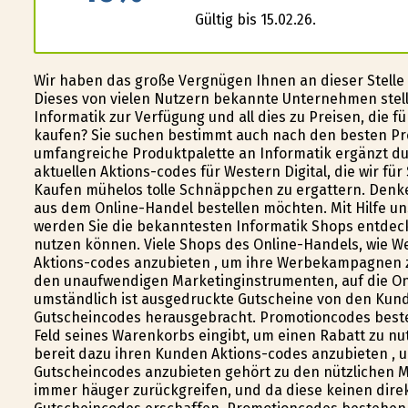
Gültig bis 15.02.26.
Wir haben das große Vergnügen Ihnen an dieser Stelle di
Dieses von vielen Nutzern bekannte Unternehmen stel
Informatik zur Verfügung und all dies zu Preisen, die f
kaufen? Sie suchen bestimmt auch nach den besten Prei
umfangreiche Produktpalette an Informatik ergänzt du
aktuellen Aktions-codes für Western Digital, die wir für
Kaufen mühelos tolle Schnäppchen zu ergattern. Denke
aus dem Online-Handel bestellen möchten. Mit Hilfe u
werden Sie die bekanntesten Informatik Shops entdeck
nutzen können. Viele Shops des Online-Handels, wie We
Aktions-codes anzubieten , um ihre Werbekampagnen z
den unaufwendigen Marketinginstrumenten, auf die On
umständlich ist ausgedruckte Gutscheine von den Kun
Gutscheincodes herausgebracht. Promotioncodes best
Feld seines Warenkorbs eingibt, um einen Rabatt zu nut
bereit dazu ihren Kunden Aktions-codes anzubieten ,
Gutscheincodes anzubieten gehört zu den nützlichen M
immer häufiger zurückgreifen, und da diese keinen di