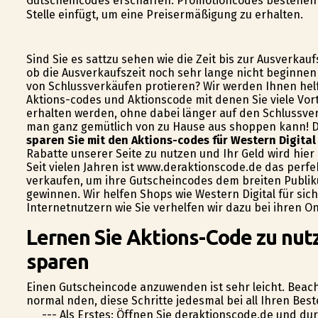
Gutscheincodes erschaffen. Promotioncodes bestehen 
Stelle einfügt, um eine Preisermäßigung zu erhalten.
Sind Sie es sattzu sehen wie die Zeit bis zur Ausverkau
ob die Ausverkaufszeit noch sehr lange nicht beginnen
von Schlussverkäufen profitieren? Wir werden Ihnen hel
Aktions-codes und Aktionscode mit denen Sie viele Vor
erhalten werden, ohne dabei länger auf den Schlussverk
man ganz gemütlich von zu Hause aus shoppen kann! Da
sparen Sie mit den Aktions-codes für Western Digital
Rabatte unserer Seite zu nutzen und Ihr Geld wird hier
Seit vielen Jahren ist www.deraktionscode.de das perfe
verkaufen, um ihre Gutscheincodes dem breiten Publi
gewinnen. Wir helfen Shops wie Western Digital für si
Internetnutzern wie Sie verhelfen wir dazu bei ihren O
Lernen Sie Aktions-Code zu nutz
sparen
Einen Gutscheincode anzuwenden ist sehr leicht. Beach
normal finden, diese Schritte jedesmal bei all Ihren Be
--- Als Erstes: Öffnen Sie deraktionscode.de und du